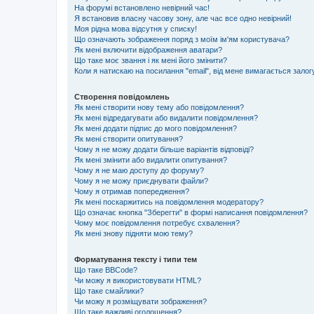
На форумі встановлено невірний час!
Я встановив власну часову зону, але час все одно невірний!
Моя рідна мова відсутня у списку!
Що означають зображення поряд з моїм ім'ям користувача?
Як мені включити відображення аватари?
Що таке моє звання і як мені його змінити?
Коли я натискаю на посилання "email", від мене вимагається залог
Створення повідомлень
Як мені створити нову тему або повідомлення?
Як мені відредагувати або видалити повідомлення?
Як мені додати підпис до мого повідомлення?
Як мені створити опитування?
Чому я не можу додати більше варіантів відповіді?
Як мені змінити або видалити опитування?
Чому я не маю доступу до форуму?
Чому я не можу приєднувати файли?
Чому я отримав попередження?
Як мені поскаржитись на повідомлення модератору?
Що означає кнопка "Зберегти" в формі написання повідомлення?
Чому моє повідомлення потребує схвалення?
Як мені знову підняти мою тему?
Форматування тексту і типи тем
Що таке BBCode?
Чи можу я використовувати HTML?
Що таке смайлики?
Чи можу я розміщувати зображення?
Що таке важливі оголошення?