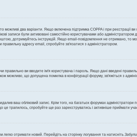
, то можливі два варіанти. Якщо включена підтримка COPPA і при реєстрації ви
ікові записи були активовані самостійно користувачами або адміністратором д
оштою, дотримуйтесь інструкцій. Якщо email-повідомлення не отримано, то м
и правильну адресу email, спробуйте зв'язатися з адміністратором.
 чи правильно ви вводите ім'я користувача і пароль. Якщо дані введені правил
акож можливо, що допущена помилка в конфігурації форуму, зв'яжіться з адмі
идалив ваш обліковий запис. Крім того, на багатьох форумах адміністратори п
 це трапилось, спробуйте ще раз зареєструватись і активніше приймати участ
м легко отримати новий. Перейдіть на сторінку логування та натисніть
Забули