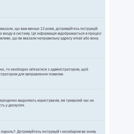
 вказали, що вам менше 13 років, дотримуйтесь інструкцій.
о входу в систему. Ця інформація відображається в процесі
ожливо, що ви вказали неправильну адресу email або вона
ьно, то необхідно зв'язатися з адміністратором, щоб
ністратором для виправлення помилки.
еріодично видаляють користувачів, які тривалий час не
ь у дискусіях.
 пароль?
. Дотримуйтесь інструкцій і незабаром ви знову