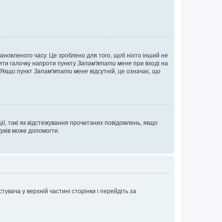
ановленого часу. Це зроблено для того, щоб ніхто інший не
вити галочку напроти пункту
Запам'ятати мене
при вході на
. Якщо пункт
Запам'ятати мене
відсутній, це означає, що
ії, такі як відстежування прочитаних повідомлень, якщо
уків може допомогти.
увача у верхній частині сторінки і перейдіть за