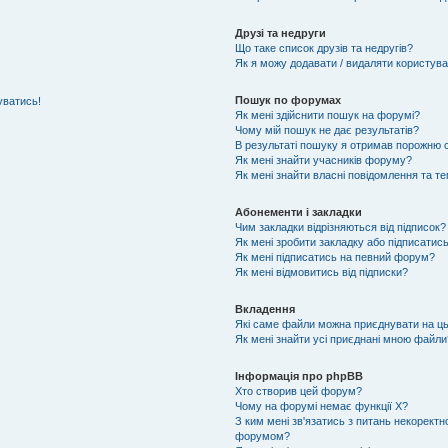
Друзі та недруги
Що таке список друзів та недругів?
Як я можу додавати / видаляти користувач
Пошук по форумах
уватись!
Як мені здійснити пошук на форумі?
Чому мій пошук не дає результатів?
В результаті пошуку я отримав порожню с
Як мені знайти учасників форуму?
Як мені знайти власні повідомлення та т
Абонементи і закладки
Чим закладки відрізняються від підписок?
Як мені зробити закладку або підписатис
Як мені підписатись на певний форум?
Як мені відмовитись від підписки?
Вкладення
Які саме файли можна приєднувати на ц
Як мені знайти усі приєднані мною файли
Інформація про phpBB
Хто створив цей форум?
Чому на форумі немає функції X?
З ким мені зв'язатись з питань некоректн
форумом?