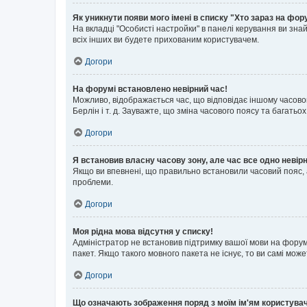
Як уникнути появи мого імені в списку "Хто зараз на фор
На вкладці "Особисті настройки" в панелі керування ви зн
всіх інших ви будете прихованим користувачем.
Догори
На форумі встановлено невірний час!
Можливо, відображається час, що відповідає іншому часовому
Берлін і т. д. Зауважте, що зміна часового поясу та бага
Догори
Я встановив власну часову зону, але час все одно невір
Якщо ви впевнені, що правильно встановили часовий пояс, 
проблеми.
Догори
Моя рідна мова відсутня у списку!
Адміністратор не встановив підтримку вашої мови на форум
пакет. Якщо такого мовного пакета не існує, то ви самі мо
Догори
Що означають зображення поряд з моїм ім'ям користува