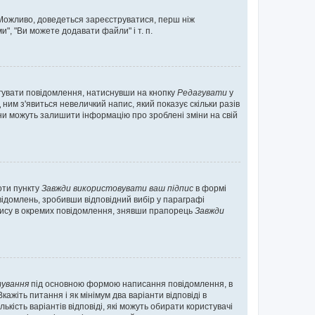
. Можливо, доведеться зареєструватися, перш ніж
", "Ви можете додавати файли" і т. п.
гувати повідомлення, натиснувши на кнопку
Редагувати
у
ним з'явиться невеличкий напис, який показує скільки разів
они можуть залишити інформацію про зроблені зміни на свій
оти пункту
Завжди використовувати ваш підпис
в формі
ідомлень, зробивши відповідний вибір у параграфі
пису в окремих повідомлення, знявши прапорець
Завжди
ування
під основною формою написання повідомлення, в
ажіть питання і як мінімум два варіанти відповіді в
кість варіантів відповіді, які можуть обирати користувачі