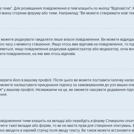
а тема". Для розміщення повідомлення в темі клацніть по кнопці "Відповісти"
і внизу сторінки форуму або теми. Наприклад: "Ви можете створювати нові теми
 можете редагувати і видаляти лише власні повідомлення. Ви можете відреда
о часу з моменту створення. Якщо хтось вже відповів на повідомлення, то під 
е з'явиться, якщо повідомлення редагував адміністратор або модератор, хоча в
ти повідомлення, на яке вже хтось відповів.
творити його в вашому профілі. Після цього ви можете поставити галочку напр
 можете налаштувати приєднання підпису за замовчуванням до усіх ваших пов
я" у вашому профілі. Незважаючи на це, ви зможете скасувати додавання під
ння.
повідомлення теми клацніть на вкладці або перейдіть в форму
Створити опит
чите такої вкладки або форми, то ви не маєте прав для створення опитувань. Вк
о вводити в окремій стрічці поля вводу тексту. Ви також можете встановити кіль