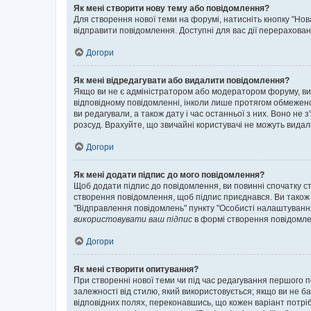
Як мені створити нову тему або повідомлення?
Для створення нової теми на форумі, натисніть кнопку "Нов
відправити повідомлення. Доступні для вас дії перерахован
Догори
Як мені відредагувати або видалити повідомлення?
Якщо ви не є адміністратором або модератором форуму, ви
відповідному повідомленні, інколи лише протягом обмеженог
ви редагували, а також дату і час останньої з них. Воно н
розсуд. Врахуйте, що звичайні користувачі не можуть видали
Догори
Як мені додати підпис до мого повідомлення?
Щоб додати підпис до повідомлення, ви повинні спочатку с
створення повідомлення, щоб підпис приєднався. Ви також
"Відправлення повідомлень" пункту "Особисті налаштуванн
використовувати ваш підпис
в формі створення повідомле
Догори
Як мені створити опитування?
При створенні нової теми чи під час редагування першого 
залежності від стилю, який використовується; якщо ви не ба
відповідних полях, переконавшись, що кожен варіант потрібн