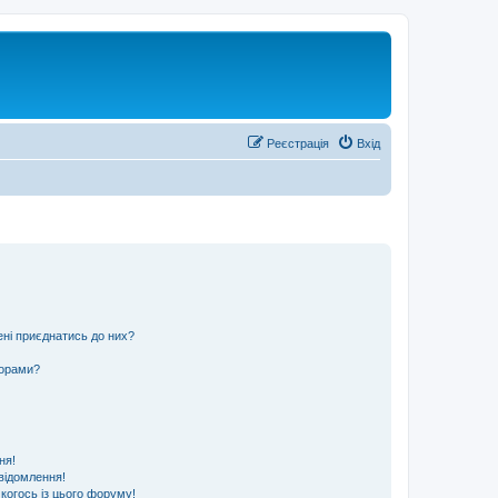
Реєстрація
Вхід
ені приєднатись до них?
ьорами?
ня!
відомлення!
 когось із цього форуму!