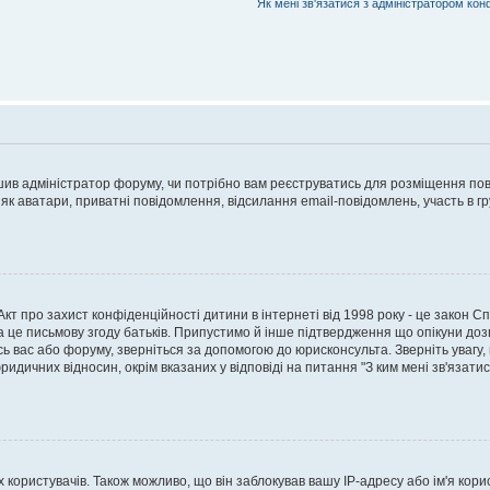
Як мені зв'язатися з адміністратором кон
рішив адміністратор форуму, чи потрібно вам реєструватись для розміщення пов
 як аватари, приватні повідомлення, відсилання email-повідомлень, участь в груп
о Акт про захист конфіденційності дитини в інтернеті від 1998 року - це закон 
а це письмову згоду батьків. Припустимо й інше підтвердження що опікуни дозв
сь вас або форуму, зверніться за допомогою до юрисконсульта. Зверніть увагу,
ридичних відносин, окрім вказаних у відповіді на питання "З ким мені зв'язати
ористувачів. Також можливо, що він заблокував вашу IP-адресу або ім'я корис