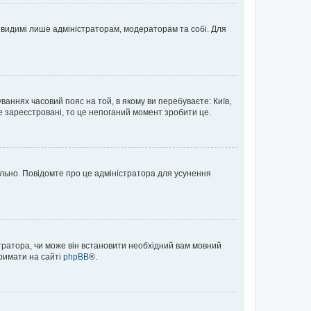
те видимі лише адміністраторам, модераторам та собі. Для
ваннях часовий пояс на той, в якому ви перебуваєте: Київ,
е зареєстровані, то це непоганий момент зробити це.
ильно. Повідомте про це адміністратора для усунення
тратора, чи може він встановити необхідний вам мовний
тримати на сайті
phpBB
®.