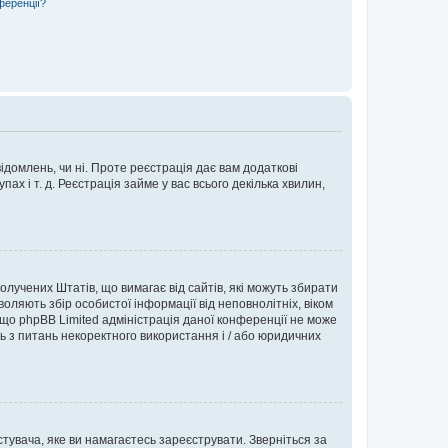
ференції?
ідомлень, чи ні. Проте реєстрація дає вам додаткові
ах і т. д. Реєстрація займе у вас всього декілька хвилин,
Сполучених Штатів, що вимагає від сайтів, які можуть збирати
оляють збір особистої інформації від неповнолітніх, віком
 що phpBB Limited адміністрація даної конференції не може
сь з питань некоректного використання і / або юридичних
тувача, яке ви намагаєтесь зареєструвати. Зверніться за