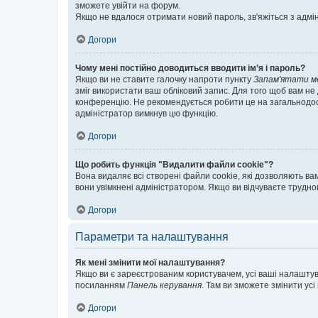
зможете увійти на форум.
Якщо не вдалося отримати новий пароль, зв'яжіться з адмі
Догори
Чому мені постійно доводиться вводити ім’я і пароль?
Якщо ви не ставите галочку напроти пункту
Запам'ятати м
зміг використати ваш обліковий запис. Для того щоб вам не
конференцію. Не рекомендується робити це на загальнодосту
адміністратор вимкнув цю функцію.
Догори
Що робить функція "Видалити файли cookie"?
Вона видаляє всі створені файли cookie, які дозволяють ва
вони увімкнені адміністратором. Якщо ви відчуваєте трудн
Догори
Параметри та налаштування
Як мені змінити мої налаштування?
Якщо ви є зареєстрованим користувачем, усі ваші налаштуван
посиланням
Панель керування
. Там ви зможете змінити ус
Догори