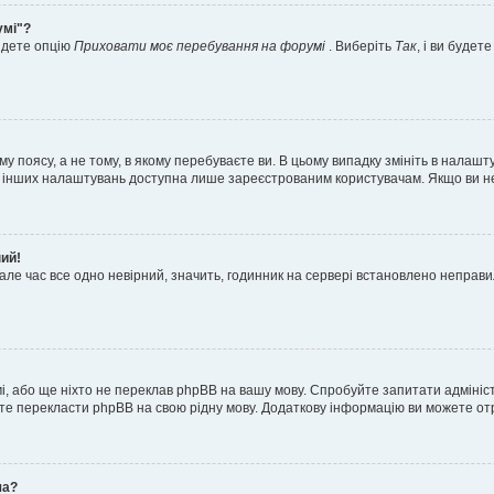
умі"?
айдете опцію
Приховати моє перебування на форумі
. Виберіть
Так
, і ви буде
 поясу, а не тому, в якому перебуваєте ви. В цьому випадку змініть в налашту
тьох інших налаштувань доступна лише зареєстрованим користувачам. Якщо ви н
ний!
але час все одно невірний, значить, годинник на сервері встановлено неправ
і, або ще ніхто не переклав phpBB на вашу мову. Спробуйте запитати адмініс
жете перекласти phpBB на свою рідну мову. Додаткову інформацію ви можете о
ча?