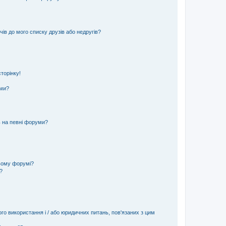
ів до мого списку друзів або недругів?
торінку!
еми?
ь на певні форуми?
ьому форумі?
?
ого використання і / або юридичних питань, пов'язаних з цим