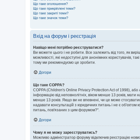
Що таке оголошення?
Що таке прикріплені теми?
Що таке закриті теми?
Що таке значок теми?
Вхід на форум і реєстрація
Навіщо мені потрібно реєструватися?
Ви можете цього і не робити. Все залежить від того, як ви
можливості, які недоступні для анонімних користувачів, такі
тому ми рекомендуємо це зробити.
Догори
Що таке COPPA?
COPPA (Children's Online Privacy Protection Act of 1998), аб
інформацію від неповнолітніх, віком менше 13 років, мати н
менше 13 років. Якщо ви не впевнені, чи це може стосувати
надавати консультацій з юридичних питань і не є об'єктом ю
питань, пов'язаних з цим форумом?".
Догори
Чому я не можу зареєструватись?
Можливо адміністратор форуму відключив реєстрацію нових к