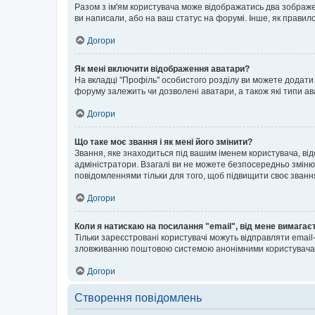
Разом з ім'ям користувача може відображатись два зображенн
ви написали, або на ваш статус на форумі. Інше, як правил
Догори
Як мені включити відображення аватари?
На вкладці "Профіль" особистого розділу ви можете додати 
форуму залежить чи дозволені аватари, а також які типи ав
Догори
Що таке моє звання і як мені його змінити?
Звання, яке знаходиться під вашим іменем користувача, від
адміністратори. Взагалі ви не можете безпосередньо зміню
повідомленнями тільки для того, щоб підвищити своє званн
Догори
Коли я натискаю на посилання "email", від мене вимагає
Тільки зареєстровані користувачі можуть відправляти emai
зловживанню поштовою системою анонімними користувача
Догори
Створення повідомлень