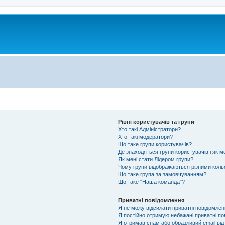
Рівні користувачів та групи
Хто такі Адміністратори?
Хто такі модератори?
Що таке групи користувачів?
Де знаходяться групи користувачів і як м
Як мені стати Лідером групи?
Чому групи відображаються різними кол
Що таке група за замовчуванням?
Що таке "Наша команда"?
Приватні повідомлення
Я не можу відсилати приватні повідомлен
Я постійно отримую небажані приватні по
Я отримав спам або образливий email від