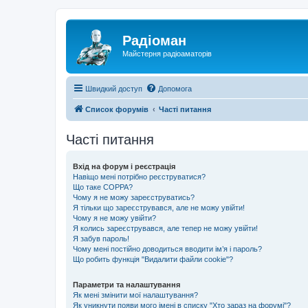
Радіоман
Майстерня радіоаматорів
Швидкий доступ
Допомога
Список форумів
Часті питання
Часті питання
Вхід на форум і реєстрація
Навіщо мені потрібно реєструватися?
Що таке COPPA?
Чому я не можу зареєструватись?
Я тільки що зареєструвався, але не можу увійти!
Чому я не можу увійти?
Я колись зареєструвався, але тепер не можу увійти!
Я забув пароль!
Чому мені постійно доводиться вводити ім’я і пароль?
Що робить функція "Видалити файли cookie"?
Параметри та налаштування
Як мені змінити мої налаштування?
Як уникнути появи мого імені в списку "Хто зараз на форумі"?