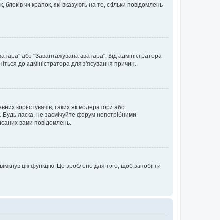
блоків чи крапок, які вказують на те, скільки повідомлень
ватара" або "Завантажувана аватара". Від адміністратора
ніться до адміністратора для з'ясування причин.
евних користувачів, таких як модератори або
. Будь ласка, не засмічуйте форум непотрібними
исаних вами повідомлень.
вімкнув цю функцію. Це зроблено для того, щоб запобігти