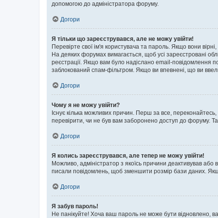
допомогою до адміністратора форуму.
Догори
Я тільки що зареєструвався, але не можу увійти!
Перевірте свої ім'я користувача та пароль. Якщо вони вірні
На деяких форумах вимагається, щоб усі зареєстровані обл
реєстрації. Якщо вам було надіслано email-повідомлення п
заблокований спам-фільтром. Якщо ви впевнені, що ви ввел
Догори
Чому я не можу увійти?
Існує кілька можливих причин. Перш за все, переконайтесь,
перевірити, чи не був вам заборонено доступ до форуму. Т
Догори
Я колись зареєструвався, але тепер не можу увійти!
Можливо, адміністратор з якоїсь причини деактивував або в
писали повідомлень, щоб зменшити розмір бази даних. Якщо
Догори
Я забув пароль!
Не панікуйте! Хоча ваш пароль не може бути відновлено, ва