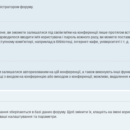
ністратором форуму.
ене
, ви зможете залишатися під своїм ім'ям на конференції лише протягом вст
 доводилося вводити ім'я користувача і пароль кожного разу, ви можете поста
пному комп'ютері, наприклад в бібліотеці, інтернет-кафе, університеті і т. д
м залишатися авторизованим на цій конференції, а також виконують інші функц
ощі з входом на конференцію або виходом з конференції, можливо, видалення к
ня зберігаються в базі даних форуму. Щоб змінити їх, клацніть на імені корист
і ваші налаштування та параметри.