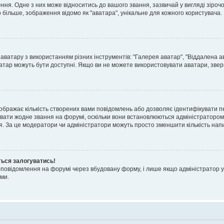
я. Одне з них може відноситись до вашого звання, зазвичай у вигляді зірочок, 
о більше, зображення відомо як "аватара", унікальне для кожного користувача.
аватару з використанням різних інструментів: "Галерея аватар", "Віддалена а
атар можуть бути доступні. Якщо ви не можете використовувати аватари, звер
ображає кількість створених вами повідомлень або дозволяє ідентифікувати п
вати жодне звання на форумі, оскільки вони встановлюються адміністратором
я. За це модератори чи адміністратори можуть просто зменшити кількість нап
ться залогуватись!
l-повідомлення на форумі через вбудовану форму, і лише якщо адміністратор у
ми.