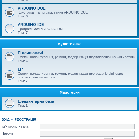
ARDUINO DUE
Конструкції та прграмування ARDUINO DUE
Тем:
6
ARDUINO IDE
Програми для ARDUINO DUE
Тем:
7
Аудіотехніка
Підсилювачі
Схеми, налаштування, ремонт, модернізація підсилювачів низької частоти
Тем:
6
LP
Схеми, налаштування, ремонт, модернізація програвачів вінілових
платівок; вінілкоректори
Тем:
7
Майстерня
Елемантарна база
Тем:
2
ВХІД
•
РЕЄСТРАЦІЯ
Ім'я користувача:
Пароль: