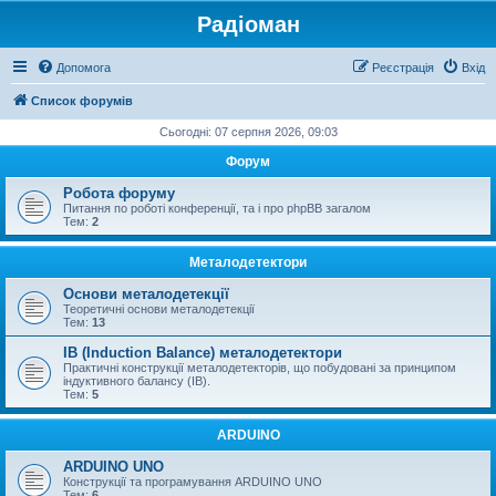
Радіоман
Допомога
Реєстрація
Вхід
Список форумів
Сьогодні: 07 серпня 2026, 09:03
Форум
Робота форуму
Питання по роботі конференції, та і про phpBB загалом
Тем:
2
Металодетектори
Основи металодетекції
Теоретичні основи металодетекції
Тем:
13
IB (Induction Balance) металодетектори
Практичні конструкції металодетекторів, що побудовані за принципом
індуктивного балансу (IB).
Тем:
5
ARDUINO
ARDUINO UNO
Конструкції та програмування ARDUINO UNO
Тем:
6