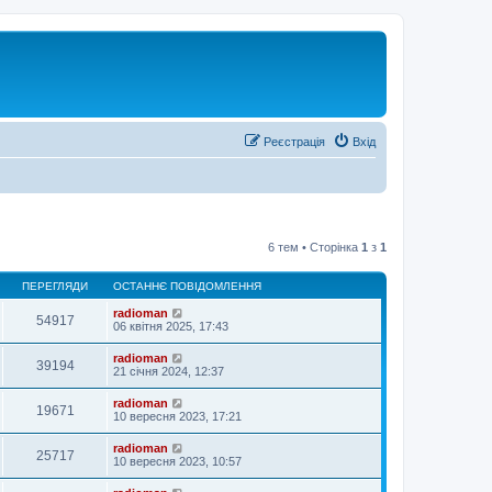
Реєстрація
Вхід
6 тем • Сторінка
1
з
1
ПЕРЕГЛЯДИ
ОСТАННЄ ПОВІДОМЛЕННЯ
radioman
54917
06 квітня 2025, 17:43
radioman
39194
21 січня 2024, 12:37
radioman
19671
10 вересня 2023, 17:21
radioman
25717
10 вересня 2023, 10:57