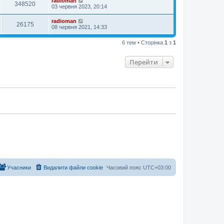
radioman
348520
03 червня 2023, 20:14
radioman
26175
08 червня 2021, 14:33
6 тем • Сторінка
1
з
1
Перейти
Учасники
Видалити файли cookie
Часовий пояс
UTC+03:00