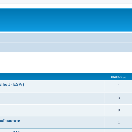
ВІДПОВІДІ
liott - ESPr)
1
3
0
ої частоти
1