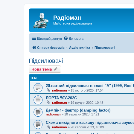
Радіоман
Майстерня радіоаматорів
Швидкий доступ
Допомога
Список форумів
Аудіотехніка
Підсилювачі
Підсилювачі
Нова тема
ТЕМ
20-ватний підсилювач в класі "А" (1999, Rod El
radioman
»
15 лютого 2025, 17:54
ЛОРТА 50У-202С
radioman
»
19 грудня 2020, 10:48
Демпінг - фактор (damping factor)
radioman
»
10 вересня 2023, 17:21
Схема вихідного каскаду підсилювача звуков
radioman
»
20 серпня 2023, 18:09