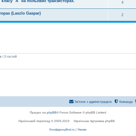
 класу "А" на польових транзисторах.
4
орах (Laszlo Gaspar)
2
і 3 гостей
Зв'язок з адміністрацією
Команда
Працює на
phpBB
® Forum Software © phpBB Limited
Український переклад © 2005-2023
Українська підтримка phpBB
Конфіденційність
|
Умови