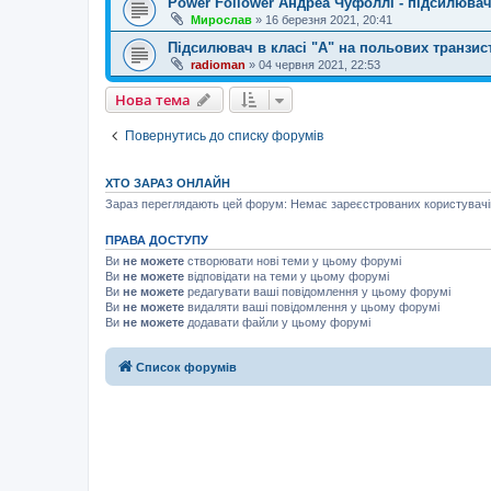
Power Follower Андреа Чуфоллі - підсилювач
Мирослав
»
16 березня 2021, 20:41
Підсилювач в класі "А" на польових транзист
radioman
»
04 червня 2021, 22:53
Нова тема
Повернутись до списку форумів
ХТО ЗАРАЗ ОНЛАЙН
Зараз переглядають цей форум: Немає зареєстрованих користувачів 
ПРАВА ДОСТУПУ
Ви
не можете
створювати нові теми у цьому форумі
Ви
не можете
відповідати на теми у цьому форумі
Ви
не можете
редагувати ваші повідомлення у цьому форумі
Ви
не можете
видаляти ваші повідомлення у цьому форумі
Ви
не можете
додавати файли у цьому форумі
Список форумів