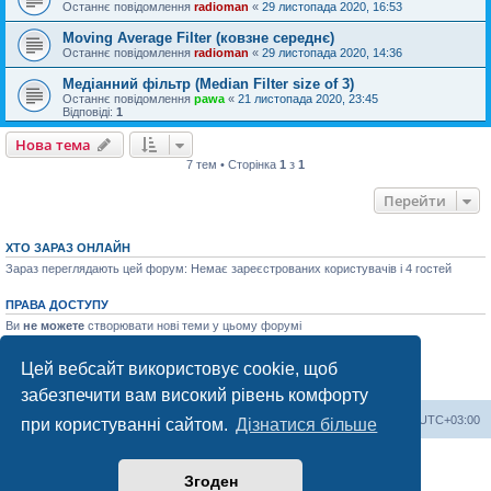
Останнє повідомлення
radioman
«
29 листопада 2020, 16:53
Moving Average Filter (ковзне середнє)
Останнє повідомлення
radioman
«
29 листопада 2020, 14:36
Медіанний фільтр (Median Filter size of 3)
Останнє повідомлення
pawa
«
21 листопада 2020, 23:45
Відповіді:
1
Нова тема
7 тем • Сторінка
1
з
1
Перейти
ХТО ЗАРАЗ ОНЛАЙН
Зараз переглядають цей форум: Немає зареєстрованих користувачів і 4 гостей
ПРАВА ДОСТУПУ
Ви
не можете
створювати нові теми у цьому форумі
Ви
не можете
відповідати на теми у цьому форумі
Ви
не можете
редагувати ваші повідомлення у цьому форумі
Цей вебсайт використовує cookie, щоб
Ви
не можете
видаляти ваші повідомлення у цьому форумі
Ви
не можете
додавати файли у цьому форумі
забезпечити вам високий рівень комфорту
Список форумів
Часовий пояс
UTC+03:00
при користуванні сайтом.
Дізнатися більше
Працює на
phpBB
® Forum Software © phpBB Limited
Згоден
Український переклад © 2005-2023
Українська підтримка phpBB