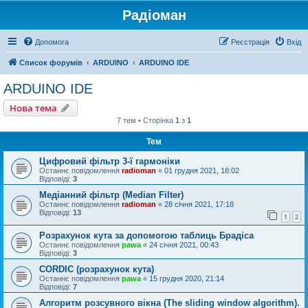
Радіоман
Допомога
Реєстрація
Вхід
Список форумів
ARDUINO
ARDUINO IDE
ARDUINO IDE
Нова тема
7 тем • Сторінка
1
з
1
Тем
Цифровий фільтр 3-ї гармоніки
Останнє повідомлення
radioman
«
01 грудня 2021, 18:02
Відповіді:
3
Медіанний фільтр (Median Filter)
Останнє повідомлення
radioman
«
28 січня 2021, 17:18
Відповіді:
13
1
2
Розрахунок кута за допомогою таблиць Брадіса
Останнє повідомлення
pawa
«
24 січня 2021, 00:43
Відповіді:
3
CORDIC (розрахунок кута)
Останнє повідомлення
pawa
«
15 грудня 2020, 21:14
Відповіді:
7
Алгоритм розсувного вікна (The sliding window algorithm).