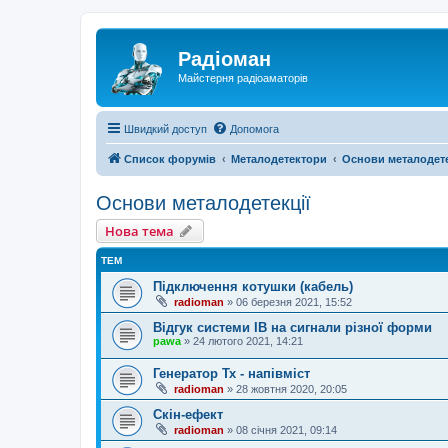
Радіоман
Майстерня радіоаматорів
Швидкий доступ
Допомога
Список форумів
Металодетектори
Основи металодете
Основи металодетекції
Нова тема
ТЕМ
Підключення котушки (кабель)
radioman
»
06 березня 2021, 15:52
Відгук системи IB на сигнали різної форми
pawa
»
24 лютого 2021, 14:21
Генератор Тх - напівміст
radioman
»
28 жовтня 2020, 20:05
Скін-ефект
radioman
»
08 січня 2021, 09:14