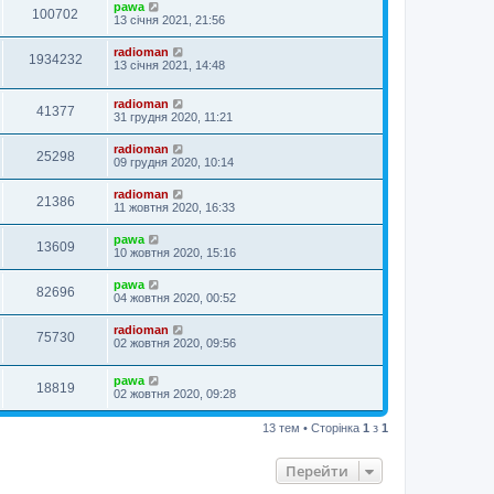
pawa
100702
13 січня 2021, 21:56
radioman
1934232
13 січня 2021, 14:48
radioman
41377
31 грудня 2020, 11:21
radioman
25298
09 грудня 2020, 10:14
radioman
21386
11 жовтня 2020, 16:33
pawa
13609
10 жовтня 2020, 15:16
pawa
82696
04 жовтня 2020, 00:52
radioman
75730
02 жовтня 2020, 09:56
pawa
18819
02 жовтня 2020, 09:28
13 тем • Сторінка
1
з
1
Перейти