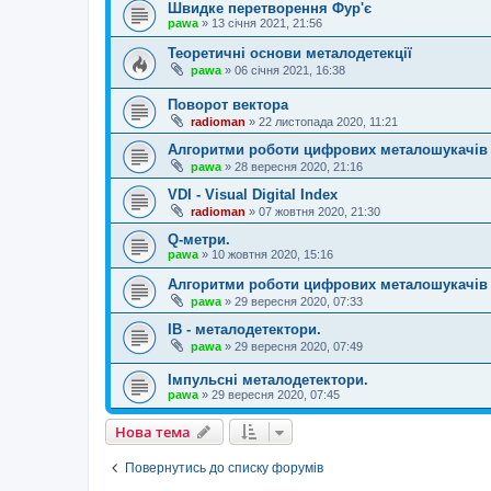
Швидке перетворення Фур'є
pawa
»
13 січня 2021, 21:56
Теоретичні основи металодетекції
pawa
»
06 січня 2021, 16:38
Поворот вектора
radioman
»
22 листопада 2020, 11:21
Алгоритми роботи цифрових металошукачів
pawa
»
28 вересня 2020, 21:16
VDI - Visual Digital Index
radioman
»
07 жовтня 2020, 21:30
Q-метри.
pawa
»
10 жовтня 2020, 15:16
Алгоритми роботи цифрових металошукачів
pawa
»
29 вересня 2020, 07:33
IB - металодетектори.
pawa
»
29 вересня 2020, 07:49
Імпульсні металодетектори.
pawa
»
29 вересня 2020, 07:45
Нова тема
Повернутись до списку форумів