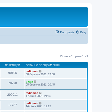
Реєстрація
Вхід
13 тем • Сторінка
1
з
1
ПЕРЕГЛЯДИ
ОСТАННЄ ПОВІДОМЛЕННЯ
radioman
90106
08 березня 2021, 17:08
pawa
78790
05 березня 2021, 20:45
radioman
202011
17 січня 2021, 21:36
radioman
17787
14 січня 2021, 19:25