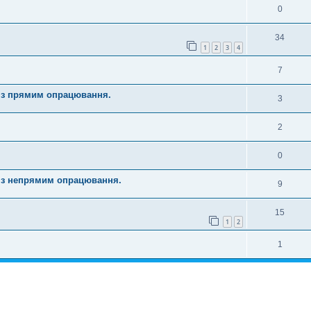
0
34
1
2
3
4
7
 з прямим опрацювання.
3
2
0
 з непрямим опрацювання.
9
15
1
2
1