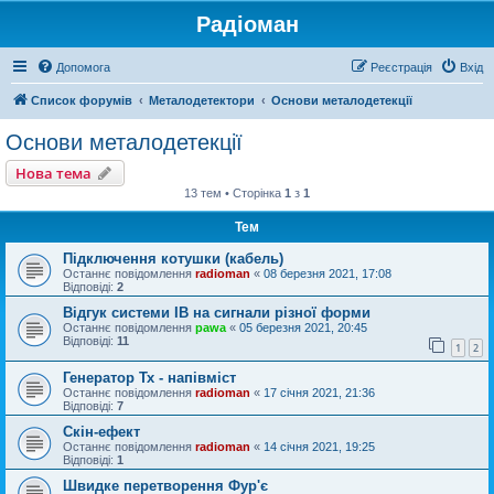
Радіоман
Допомога
Реєстрація
Вхід
Список форумів
Металодетектори
Основи металодетекції
Основи металодетекції
Нова тема
13 тем • Сторінка
1
з
1
Тем
Підключення котушки (кабель)
Останнє повідомлення
radioman
«
08 березня 2021, 17:08
Відповіді:
2
Відгук системи IB на сигнали різної форми
Останнє повідомлення
pawa
«
05 березня 2021, 20:45
Відповіді:
11
1
2
Генератор Тх - напівміст
Останнє повідомлення
radioman
«
17 січня 2021, 21:36
Відповіді:
7
Скін-ефект
Останнє повідомлення
radioman
«
14 січня 2021, 19:25
Відповіді:
1
Швидке перетворення Фур'є