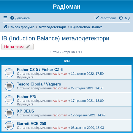
Радіоман
Допомога
Реєстрація
Вхід
Список форумів
Металодетектори
IB (Induction Balance) металодетектори
IB (Induction Balance) металодетектори
Нова тема
5 тем • Сторінка
1
з
1
Тем
Fisher CZ-5 / Fisher CZ-6
Останнє повідомлення
radioman
«
12 лютого 2022, 17:50
Відповіді:
2
Tesoro Cibola / Vaquero
Останнє повідомлення
radioman
«
27 грудня 2021, 14:58
Fisher F75
Останнє повідомлення
radioman
«
17 травня 2021, 13:00
Відповіді:
2
XP DEUS
Останнє повідомлення
radioman
«
12 березня 2021, 14:49
Garrett ACE 250
Останнє повідомлення
radioman
«
06 жовтня 2020, 15:03