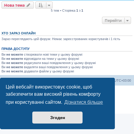
Нова тема
5 тем • Сторінка
1
з
1
Перейти
ХТО ЗАРАЗ ОНЛАЙН
Зараз переглядають цей форум: Немає зареєстрованих користувачів і 1 гість
ПРАВА ДОСТУПУ
Ви
не можете
створювати нові теми у цьому форумі
Ви
не можете
відповідати на теми у цьому форумі
Ви
не можете
редагувати ваші повідомлення у цьому форумі
Ви
не можете
видаляти ваші повідомлення у цьому форумі
Ви
не можете
додавати файли у цьому форумі
Список форумів
Часовий пояс
UTC+03:00
Цей вебсайт використовує cookie, щоб
Працює на
phpBB
® Forum Software © phpBB Limited
забезпечити вам високий рівень комфорту
Український переклад © 2005-2023
Українська підтримка phpBB
при користуванні сайтом.
Дізнатися більше
Конфіденційність
|
Умови
Згоден