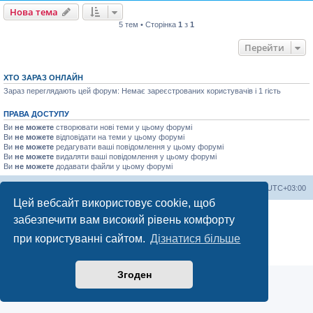
Нова тема
5 тем • Сторінка
1
з
1
Перейти
ХТО ЗАРАЗ ОНЛАЙН
Зараз переглядають цей форум: Немає зареєстрованих користувачів і 1 гість
ПРАВА ДОСТУПУ
Ви
не можете
створювати нові теми у цьому форумі
Ви
не можете
відповідати на теми у цьому форумі
Ви
не можете
редагувати ваші повідомлення у цьому форумі
Ви
не можете
видаляти ваші повідомлення у цьому форумі
Ви
не можете
додавати файли у цьому форумі
Список форумів
Часовий пояс
UTC+03:00
Цей вебсайт використовує cookie, щоб
Працює на
phpBB
® Forum Software © phpBB Limited
забезпечити вам високий рівень комфорту
Український переклад © 2005-2023
Українська підтримка phpBB
при користуванні сайтом.
Дізнатися більше
Конфіденційність
|
Умови
Згоден