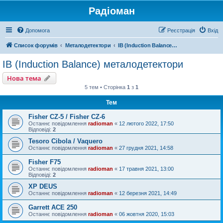
Радіоман
Допомога
Реєстрація
Вхід
Список форумів
Металодетектори
IB (Induction Balance) металодетектори
IB (Induction Balance) металодетектори
Нова тема
5 тем • Сторінка
1
з
1
Тем
Fisher CZ-5 / Fisher CZ-6
Останнє повідомлення
radioman
«
12 лютого 2022, 17:50
Відповіді:
2
Tesoro Cibola / Vaquero
Останнє повідомлення
radioman
«
27 грудня 2021, 14:58
Fisher F75
Останнє повідомлення
radioman
«
17 травня 2021, 13:00
Відповіді:
2
XP DEUS
Останнє повідомлення
radioman
«
12 березня 2021, 14:49
Garrett ACE 250
Останнє повідомлення
radioman
«
06 жовтня 2020, 15:03