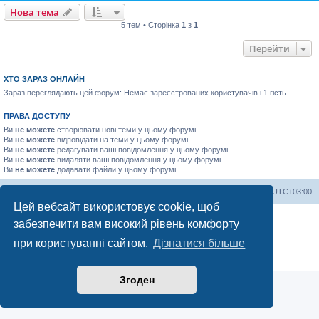
Нова тема
5 тем • Сторінка
1
з
1
Перейти
ХТО ЗАРАЗ ОНЛАЙН
Зараз переглядають цей форум: Немає зареєстрованих користувачів і 1 гість
ПРАВА ДОСТУПУ
Ви
не можете
створювати нові теми у цьому форумі
Ви
не можете
відповідати на теми у цьому форумі
Ви
не можете
редагувати ваші повідомлення у цьому форумі
Ви
не можете
видаляти ваші повідомлення у цьому форумі
Ви
не можете
додавати файли у цьому форумі
Список форумів
Часовий пояс
UTC+03:00
Цей вебсайт використовує cookie, щоб
Працює на
phpBB
® Forum Software © phpBB Limited
забезпечити вам високий рівень комфорту
Український переклад © 2005-2023
Українська підтримка phpBB
при користуванні сайтом.
Дізнатися більше
Конфіденційність
|
Умови
Згоден