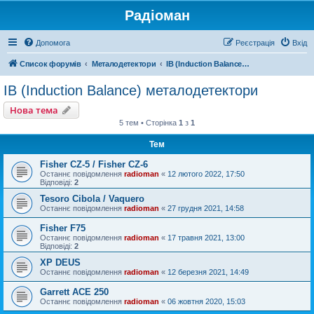
Радіоман
Допомога
Реєстрація
Вхід
Список форумів
Металодетектори
IB (Induction Balance) металодетектори
IB (Induction Balance) металодетектори
Нова тема
5 тем • Сторінка
1
з
1
Тем
Fisher CZ-5 / Fisher CZ-6
Останнє повідомлення
radioman
«
12 лютого 2022, 17:50
Відповіді:
2
Tesoro Cibola / Vaquero
Останнє повідомлення
radioman
«
27 грудня 2021, 14:58
Fisher F75
Останнє повідомлення
radioman
«
17 травня 2021, 13:00
Відповіді:
2
XP DEUS
Останнє повідомлення
radioman
«
12 березня 2021, 14:49
Garrett ACE 250
Останнє повідомлення
radioman
«
06 жовтня 2020, 15:03