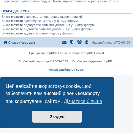
Зараз переглядають цей форум: Немає зареєстрованих користувачів і 1 гість
ПРАВА ДОСТУПУ
Ви
не можете
створювати нові теми у цьому форумі
Ви
не можете
відповідати на теми у цьому форумі
Ви
не можете
редагувати ваші повідомлення у цьому форумі
Ви
не можете
видаляти ваші повідомлення у цьому форумі
Ви
не можете
додавати файли у цьому форумі
Список форумів
Часовий пояс
UTC+03:00
Працює на
phpBB
® Forum Software © phpBB Limited
Український переклад © 2005-2023
Українська підтримка phpBB
Конфіденційність
|
Умови
Цей вебсайт використовує cookie, щоб
забезпечити вам високий рівень комфорту
при користуванні сайтом.
Дізнатися більше
Згоден