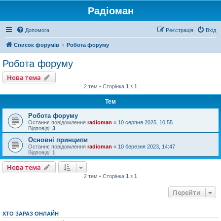
Радіоман
Допомога
Реєстрація
Вхід
Список форумів
Робота форуму
Робота форуму
Нова тема
2 тем • Сторінка
1
з
1
Тем
Робота форуму
Останнє повідомлення
radioman
«
10 серпня 2025, 10:55
Відповіді:
3
Основні принципи
Останнє повідомлення
radioman
«
10 березня 2023, 14:47
Відповіді:
1
Нова тема
2 тем • Сторінка
1
з
1
Перейти
ХТО ЗАРАЗ ОНЛАЙН