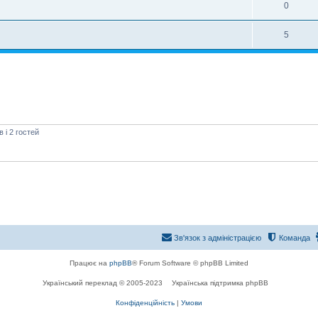
0
5
і 2 гостей
Зв'язок з адміністрацією
Команда
Працює на
phpBB
® Forum Software © phpBB Limited
Український переклад © 2005-2023
Українська підтримка phpBB
Конфіденційність
|
Умови