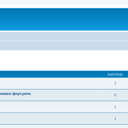
ВІДПОВІДІ
2
омивки форсунок.
0
1
1