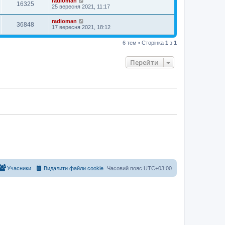
radioman
16325
25 вересня 2021, 11:17
radioman
36848
17 вересня 2021, 18:12
6 тем • Сторінка
1
з
1
Перейти
Учасники
Видалити файли cookie
Часовий пояс
UTC+03:00