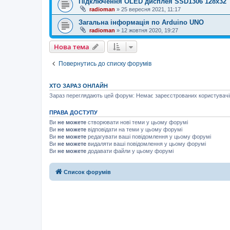
Підключення OLED дисплея SSD1306 128х32
radioman
»
25 вересня 2021, 11:17
Загальна інформація по Arduino UNO
radioman
»
12 жовтня 2020, 19:27
Нова тема
Повернутись до списку форумів
ХТО ЗАРАЗ ОНЛАЙН
Зараз переглядають цей форум: Немає зареєстрованих користувачів 
ПРАВА ДОСТУПУ
Ви
не можете
створювати нові теми у цьому форумі
Ви
не можете
відповідати на теми у цьому форумі
Ви
не можете
редагувати ваші повідомлення у цьому форумі
Ви
не можете
видаляти ваші повідомлення у цьому форумі
Ви
не можете
додавати файли у цьому форумі
Список форумів