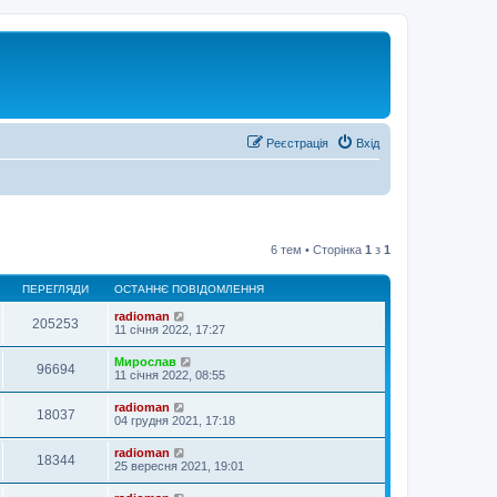
Реєстрація
Вхід
6 тем • Сторінка
1
з
1
ПЕРЕГЛЯДИ
ОСТАННЄ ПОВІДОМЛЕННЯ
radioman
205253
11 січня 2022, 17:27
Мирослав
96694
11 січня 2022, 08:55
radioman
18037
04 грудня 2021, 17:18
radioman
18344
25 вересня 2021, 19:01