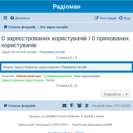
Радіоман
Допомога
Реєстрація
Вхід
Список форумів
Хто зараз онлайн
0 зареєстрованих користувачів і 0 прихованих
користувачів
Зараз 69 гостей онлайн •
Показати гостей
Сторінка
1
з
1
Немає зареєстрованих користувачів •
Показати гостей
Легенда:
Адміністратори
,
Супермодератори
,
Нові користувачі
,
Зареєстровані користувачі
,
Гості
Сторінка
1
з
1
Перейти
Список форумів
Часовий пояс
UTC+03:00
Працює на
phpBB
® Forum Software © phpBB Limited
Український переклад © 2005-2023
Українська підтримка phpBB
Конфіденційність
|
Умови