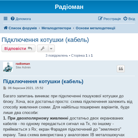
Радіоман
Допомога
Реєстрація
Вхід
Список форумів
Металодетектори
Основи металодетекції
Підключення котушки (кабель)
Відповісти
3 повідомлень • Сторінка
1
з
1
radioman
Site Admin
Підключення котушки (кабель)
П
06 березня 2021, 15:52
о
в
Багато запитань виникає при підключенні пошукової котушки до
і
блоку. Хоча, все достатньо просто: схема підключення залежить від
д
о
способу живлення схеми. Для найбільш поширених варіантів, буде
м
лише два способи:
л
е
1. При двохполярному живленні
достатньо двох екранованих
н
кабелів - по одному передається сигнал на Тх, по іншому -
н
я
приймається з Rх; екран Фарадея підключений до "земляного"
екрану. Така схема використана у аналогових IB металошокучах