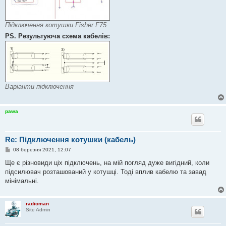
Підключення котушки Fisher F75
PS. Результуюча схема кабелів:
Варіанти підключення
pawa
Re: Підключення котушки (кабель)
П
08 березня 2021, 12:07
о
в
Ще є різновиди ціх підключень, на мій погляд дуже вигідний, коли
і
підсилювач розташований у котушці. Тоді вплив кабелю та завад
д
о
мінімальні.
м
л
е
н
radioman
н
Site Admin
я