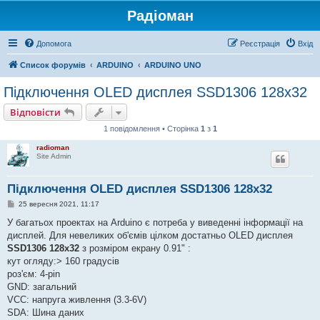
Радіоман
Допомога
Реєстрація
Вхід
Список форумів
ARDUINO
ARDUINO UNO
Підключення OLED дисплея SSD1306 128х32
Відповісти
1 повідомлення • Сторінка
1
з
1
radioman
Site Admin
Підключення OLED дисплея SSD1306 128х32
П
25 вересня 2021, 11:17
о
в
У багатьох проектах на Arduino є потреба у виведенні інформації на
і
дисплей. Для невеликих об'ємів цілком достатньо OLED дисплея
д
о
SSD1306 128х32
з розміром екрану 0.91" :
м
кут огляду:> 160 градусів
л
е
роз'єм: 4-pin
н
GND: загальний
н
я
VCC: напруга живлення (3.3-6V)
SDA: Шина даних