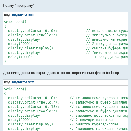
І саму "програму":
КОД:
ВИДІЛИТИ ВСЕ
void loop() 

{

  display.setCursor(0, 0);		// встановлюємо курсор в позицію X = 0; Y = 0 (лівий верхній кут)

  display.print ("Hello!");		// записуємо в буфер дисплея необхідний текст

  display.display();			// виводимо на екран

  delay(2000);				// 2 секунди затримки

  display.clearDisplay();		// очистка буфера дисплея

  display.display();			// "виводимо на екран" (очищаємо дисплей)

  delay(1000);				//  1 секунди затримки

}
Для виведення на екран двох строчок перепишемо функцію
loop
:
КОД:
ВИДІЛИТИ ВСЕ
void loop()

{

  display.setCursor(0, 0);	// встановлюємо курсор в позицію X = 0; Y = 0

  display.print ("Hello,");	// записуємо в буфер дисплея першу строку

  display.setCursor(0, 18);	// встановлюємо курсор в позицію  X = 0; Y = 18

  display.print ("world!");	// записуємо в буфер дисплея другу строку

  display.display();		// виводимо весь текст на екран

  delay(2000);			// 2 секунди затримки

  display.clearDisplay();	// очистка буферадисплея

  display.display();		// "виводимо на екран" (очищаємо дисплей)
