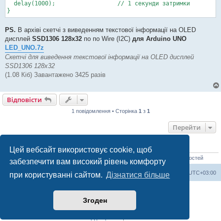
  delay(1000);			// 1 секунди затримки

}
PS.
В архіві скетчі з виведенням текстової інформації на OLED
дисплей
SSD1306 128х32
по по Wire (I2C)
для Arduino UNO
LED_UNO.7z
Скетчі для виведення текстової інформації на OLED дисплей
SSD1306 128х32
(1.08 Кіб) Завантажено 3425 разів
Відповісти
1 повідомлення • Сторінка
1
з
1
Перейти
ХТО ЗАРАЗ ОНЛАЙН
Цей вебсайт використовує cookie, щоб
Зараз переглядають цей форум: Немає зареєстрованих користувачів і 3 гостей
забезпечити вам високий рівень комфорту
Список форумів
Часовий пояс
UTC+03:00
при користуванні сайтом.
Дізнатися більше
Працює на
phpBB
® Forum Software © phpBB Limited
Згоден
Український переклад © 2005-2023
Українська підтримка phpBB
Конфіденційність
|
Умови