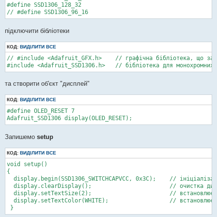
#define SSD1306_128_32

// #define SSD1306_96_16
підключити бібліотеки
КОД:
ВИДІЛИТИ ВСЕ
// #include <Adafruit_GFX.h>	// графічна бібліотека, що забезпечує основний набір (точки, лінії, кола тощо)

#include <Adafruit_SSD1306.h>	// бібліотека 
та створити об'єкт "дисплей"
КОД:
ВИДІЛИТИ ВСЕ
#define OLED_RESET 7

Adafruit_SSD1306 display(OLED_RESET); 
Запишемо
setup
КОД:
ВИДІЛИТИ ВСЕ
void setup() 

{

  display.begin(SSD1306_SWITCHCAPVCC, 0x3C);	// ініціалізація дисплея по інтерфейсу I2C, адреса 0x3C

  display.clearDisplay();			// очистка дисплея

  display.setTextSize(2);			// встановлюємо розмір шрифту

  display.setTextColor(WHITE);			// встановлюємо колір шрифту

 }