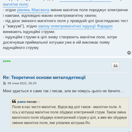
магнітне поле
;
- згідно
рівнянь Максвела
змінне магнітне поле породжує електричне
і навпаки, відповідно маємо електромагнітну хвилю;
- під дією змінного магнітного поля у провідній цілі (розглядаємо тест
у "вакуумі"), згідно
закону електромагнітної індукції Фарадея
виникають індукційні струми;
- індукційні струми в цілі знову створюють магнітне поле, котре
досягнувши приймальної котушки уже в ній викликає появу
індукційного струму.
pawa
Re: Теоретичні основи металодетекції
П
09 січня 2021, 00:25
о
в
Мені здається я саме так і писав, але ви чомусь цього не бачите...
і
д
о
pawa
писав:
↑
м
Поле в нас чисто магнітне. Відгук від цілі також - магнітне поле. А
л
е
ось у котушці магнітне поле збуджує елетричний струм. Також зміна
н
магнітного поля збуджує електричний струм у цілі, а вже він збуджуе
н
я
змінне магнітне поле, яке уловлює котушка Rx.