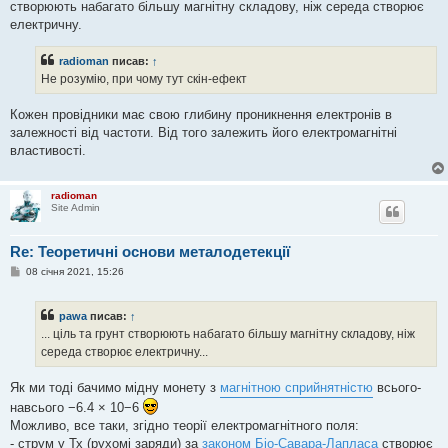
створюють набагато більшу магнітну складову, ніж середа створює
електричну.
radioman
писав:
↑
Не розумію, при чому тут скін-ефект
Кожен провідники має свою глибину проникнення електронів в
залежності від частоти. Від того залежить його електромагнітні
властивості.
radioman
Site Admin
Re: Теоретичні основи металодетекції
П
08 січня 2021, 15:26
о
в
і
pawa
писав:
↑
д
о
... ціль та грунт створюють набагато більшу магнітну складову, ніж
м
середа створює електричну...
л
е
н
Як ми тоді бачимо мідну монету з
магнітною сприйнятністю
всього-
н
я
навсього −6.4 × 10−6
Можливо, все таки, згідно теорії електромагнітного поля:
- струм у Тх (рухомі заряди) за
законом Біо-Савара-Лапласа
створює