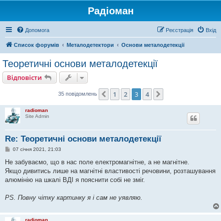
Радіоман
Допомога
Реєстрація
Вхід
Список форумів
Металодетектори
Основи металодетекції
Теоретичні основи металодетекції
Відповісти
1
2
3
4
Поперед.
Далі
35 повідомлень
radioman
Site Admin
Re: Теоретичні основи металодетекції
П
07 січня 2021, 21:03
о
в
Не забуваємо, що в нас поле електромагнітне, а не магнітне.
і
Якщо дивитись лише на магнітні властивості речовини, розташування
д
о
алюмінію на шкалі ВДІ я пояснити собі не зміг.
м
л
е
PS. Повну чітку картинку я і сам не уявляю.
н
н
я
radioman