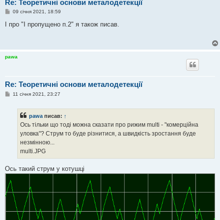
Re: Теоретичні основи металодетекції
П
09 січня 2021, 18:59
о
в
І про "І пропущено п.2" я також писав.
і
д
о
м
л
pawa
е
н
н
я
Re: Теоретичні основи металодетекції
П
11 січня 2021, 23:27
о
в
і
pawa
писав:
↑
д
о
Ось тільки що тоді можна сказати про рижим multi - "комерційна
м
уловка"? Струм то буде різнитися, а швидкість зростання буде
л
е
незмінною...
н
multi.JPG
н
я
Ось такий струм у котушці