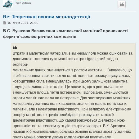
Site Admin
Re: Теоретичні основи металодетекції
П
07 січня 2021, 21:39
о
в
В.С. Бушкова Визначення комплексної магнітної проникності
і
ферит-п’єзоелектричних композитів
д
о
м
л
е
Втрати в магнітному матеріалі, в змінному полі можна оцінювати за
н
допомогою тангенса кута магнітних втрат tgdm, який, згідно
н
я
експери-
ментальних даних, зменшується з ростом частоти. ... Виявлено, що
зі збільшенням частоти петля магнітного гістерезису звужувалась,
коерцитивна сила зменшувалась, при цьому залишкова магнітна
індукція залишалась сталою. Це значить, що з ростом частоти
зменшується площа петлі гістерезису, і відповідно, зменшуються
втрати магнітного поля на гістерезис. Для застосування магнітних
матеріалів у змінних полях важливе значення мають не тільки їх
магнітні, але і електричні властивості. При великому електричному
опорі у магнітоелектриків необхідно враховувати також їх
діелектричні властивості, що характеризуються діелектричною
проникністю і тангенсом кута діелектричних втрат. В.К. Аркадєв
назвав їх бікомплексними, оскільки основні їх властивості у змінних
полях можна описати двома комплексними величинами: