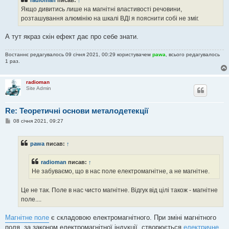
Якщо дивитись лише на магнітні властивості речовини,
розташування алюмінію на шкалі ВДІ я пояснити собі не зміг.
А тут якраз скін ефект дає про себе знати.
Востаннє редагувалось 09 січня 2021, 00:29 користувачем
pawa
, всього редагувалось
1 раз.
radioman
Site Admin
Re: Теоретичні основи металодетекції
П
08 січня 2021, 09:27
о
в
і
pawa
писав:
↑
д
о
м
radioman
писав:
↑
л
е
Не забуваємо, що в нас поле електромагнітне, а не магнітне.
н
н
я
Це не так. Поле в нас чисто магнітне. Відгук від цілі також - магнітне
поле....
Магнітне поле
є складовою електромагнітного. При зміні магнітного
поля, за законом електромагнітної індукції, створюється
електричне
.