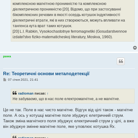
комплексною магнітною проникністю та комплексною
діелектричною проникністю [20]. Відомо, що при застосуванні
бікомплексних речовин в якості осердь котушок індуктивності
діелектричні втрати, які в них створюються, можуть впливати на
тангенса кута врат таких котушок.
[20] L.I. Rabkin, Vysokochastotnye ferromagnetiki (Gosudarstvennoe
izdatel'stvo fiziko-matematicheskoj literatury, Moskva, 1960).
pawa
Re: Теоретичні основи металодетекції
П
07 січня 2021, 21:41
о
в
і
radioman
писав:
↑
д
о
Не забуваємо, що в нас поле електромагнітне, а не магнітне.
м
л
е
Це не так. Поле в нас чисто магнітне. Відгук від цілі також - магнітне
н
поле. А ось у котушці магнітне поле збуджує елетричний струм.
н
я
Також зміна магнітного поля збуджує електричний струм у цілі, а вже
він збуджуе змінне магнітне поле, яке уловлює котушка Rx.
radioman
писав:
↑