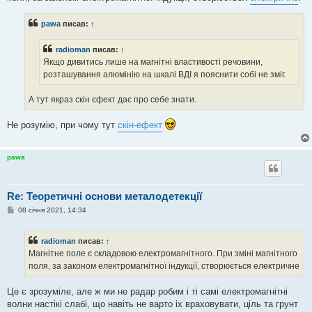
pawa
писав:
↑
radioman
писав:
↑
Якщо дивитись лише на магнітні властивості речовини,
розташування алюмінію на шкалі ВДІ я пояснити собі не зміг.
А тут якраз скін єфект дає про себе знати.
Не розумію, при чому тут
скін-ефект
pawa
Re: Теоретичні основи металодетекції
П
08 січня 2021, 14:34
о
в
і
radioman
писав:
↑
д
о
Магнітне поле є складовою електромагнітного. При зміні магнітного
м
поля, за законом електромагнітної індукції, створюється електричне
л
е
н
Це є зрозуміле, але ж ми не радар робим і ті самі електромагнітні
н
я
волни настікі слабі, що навіть не варто іх враховувати, ціль та грунт