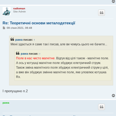
radioman
Site Admin
Re: Теоретичні основи металодетекції
П
09 січня 2021, 06:48
о
в
і
pawa
писав:
↑
д
о
Мені здається я саме так і писав, але ви чомусь цього не бачите...
м
л
е
pawa
писав:
↑
н
Поле в нас чисто магнітне.
Відгук від цілі також - магнітне поле.
н
я
А ось у котушці магнітне поле збуджує елетричний струм.
Також зміна магнітного поля збуджує електричний струм у цілі,
а вже він збуджуе змінне магнітне поле, яке уловлює котушка
Rx.
І пропущено п.2
pawa