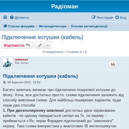
Радіоман
Допомога
Реєстрація
Вхід
Список форумів
Металодетектори
Основи металодетекції
Підключення котушки (кабель)
Відповісти
3 повідомлень • Сторінка
1
з
1
radioman
Site Admin
Підключення котушки (кабель)
П
06 березня 2021, 15:52
о
в
Багато запитань виникає при підключенні пошукової котушки до
і
блоку. Хоча, все достатньо просто: схема підключення залежить від
д
о
способу живлення схеми. Для найбільш поширених варіантів, буде
м
лише два способи:
л
е
1. При двохполярному живленні
достатньо двох екранованих
н
кабелів - по одному передається сигнал на Тх, по іншому -
н
я
приймається з Rх; екран Фарадея підключений до "земляного"
екрану. Така схема використана у аналогових IB металошокучах