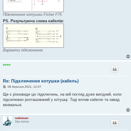
Підключення котушки Fisher F75
PS. Результуюча схема кабелів:
Варіанти підключення
pawa
Re: Підключення котушки (кабель)
П
08 березня 2021, 12:07
о
в
Ще є різновиди ціх підключень, на мій погляд дуже вигідний, коли
і
підсилювач розташований у котушці. Тоді вплив кабелю та завад
д
о
мінімальні.
м
л
е
н
radioman
н
Site Admin
я