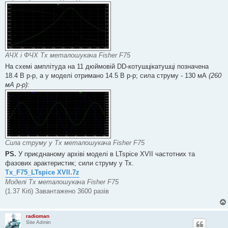
м
л
е
н
н
я
АЧХ і ФЧХ Тх металошукача Fisher F75
На схемі амплітуда на 11 дюймовій DD-котушцікатушці позначена
18.4 В p-p, а у моделі отримано 14.5 В p-p; сила струму - 130 мА
(260
мА p-p)
:
Сила струму у Тх металошукача Fisher F75
PS.
У приєднаному архіві моделі в LTspice XVII частотних та
фазових арактеристик; сили струму у Тх.
Tx_F75_LTspice XVII.7z
Моделі Тх металошукача Fisher F75
(1.37 Кіб) Завантажено 3600 разів
radioman
Site Admin