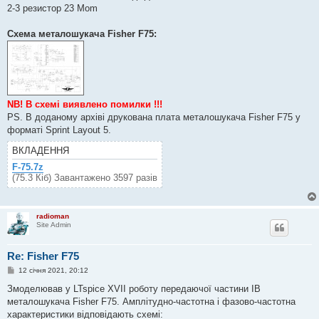
2-3 резистор 23 Mom
Схема металошукача Fisher F75:
NB! В схемі виявлено помилки !!!
PS. В доданому архіві друкована плата металошукача Fisher F75 у
форматі Sprint Layout 5.
ВКЛАДЕННЯ
F-75.7z
(75.3 Кіб) Завантажено 3597 разів
radioman
Site Admin
Re: Fisher F75
П
12 січня 2021, 20:12
о
в
Змоделював у LTspice XVII роботу передаючої частини IB
і
металошукача Fisher F75. Амплітудно-частотна і фазово-частотна
д
о
характеристики відповідають схемі: