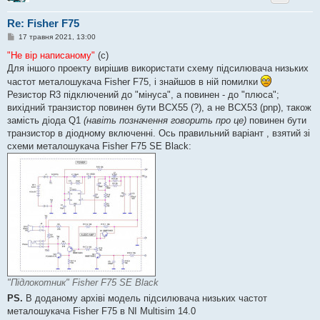
Re: Fisher F75
П
17 травня 2021, 13:00
о
в
"Не вір написаному"
(с)
і
Для іншого проекту вирішив використати схему підсилювача низьких
д
о
частот металошукача Fisher F75, і знайшов в ній помилки
м
Резистор R3 підключений до "мінуса", а повинен - до "плюса";
л
е
вихідний транзистор повинен бути BCX55 (?), а не BCX53 (pnp), також
н
замість діода Q1
(навіть позначення говорить про це)
повинен бути
н
я
транзистор в діодному включенні. Ось правильний варіант , взятий зі
схеми металошукача Fisher F75 SE Black:
"Підлокотник" Fisher F75 SE Black
PS.
В доданому архіві модель підсилювача низьких частот
металошукача Fisher F75 в NI Multisim 14.0