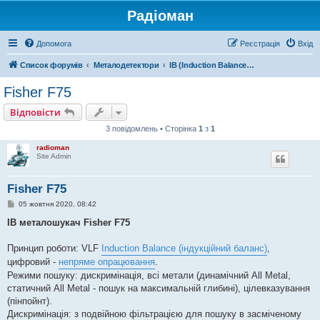
Радіоман
Допомога
Реєстрація
Вхід
Список форумів
Металодетектори
IB (Induction Balance) металодетектори
Fisher F75
Відповісти
3 повідомлень • Сторінка
1
з
1
radioman
Site Admin
Fisher F75
П
05 жовтня 2020, 08:42
о
в
IB металошукач Fisher F75
і
д
о
Принцип роботи: VLF
Induction Balance (індукційний баланс)
,
м
цифровий -
непряме опрацювання
.
л
е
Режими пошуку: дискримінація, всі метали (динамічний All Metal,
н
статичний All Metal - пошук на максимальній глибині), цілевказування
н
я
(пінпойнт).
Дискримінація: з подвійною фільтрацією для пошуку в засміченому