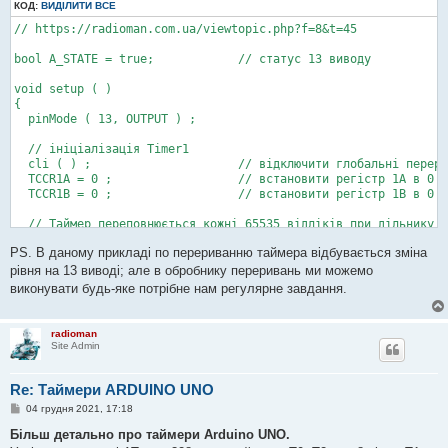
КОД:
ВИДІЛИТИ ВСЕ
// https://radioman.com.ua/viewtopic.php?f=8&t=45

bool A_STATE = true;            // статус 13 виводу

void setup ( )

{

  pinMode ( 13, OUTPUT ) ;

  // ініціалізація Timer1

  cli ( ) ;                     // відключити глобальні перери
  TCCR1A = 0 ;                  // встановити регістр 1A в 0

  TCCR1B = 0 ;                  // встановити регістр 1B в 0

  // Таймер переповнюється кожні 65535 відліків при дільнику 1
  // Частота переривань = 16000000 / (1024 * (1 + 15624) = 1 s

PS. В даному прикладі по перериванню таймера відбувається зміна
  OCR1A = 15624 ;               // встановлення регістру збігу
рівня на 13 виводі; але в обробнику переривань ми можемо
  TCCR1B |= ( 1  << WGM12 ) ;   // увімкнути CTC режим > скида
виконувати будь-яке потрібне нам регулярне завдання.
  TCCR1B |= ( 1  << CS10 ) ;    // встановити біт CS10 CS12 на
  TCCR1B |= ( 1  << CS12 ) ;

  TIMSK1 |= ( 1  << OCIE1A ) ;  // включити переривання зі збі
radioman
  sei ( ) ;                     // включити глобальні перерива
Site Admin
}

Re: Таймери ARDUINO UNO
void loop ( )

{

П
04 грудня 2021, 17:18
  /* програма */

о
в
}

Більш детально про таймери Arduino UNO.
і