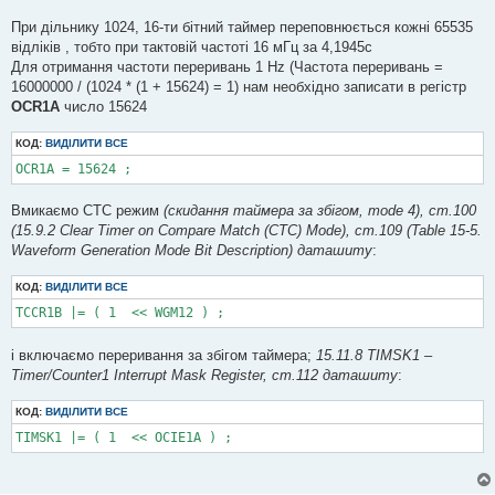
При дільнику 1024, 16-ти бітний таймер переповнюється кожні 65535
відліків , тобто при тактовій частоті 16 мГц за 4,1945с
Для отримання частоти переривань 1 Hz (Частота переривань =
16000000 / (1024 * (1 + 15624) = 1) нам необхідно записати в регістр
OCR1A
число 15624
КОД:
ВИДІЛИТИ ВСЕ
OCR1A = 15624 ;
Вмикаємо CTC режим
(скидання таймера за збігом, mode 4), ст.100
(15.9.2 Clear Timer on Compare Match (CTC) Mode), ст.109 (Table 15-5.
Waveform Generation Mode Bit Description) даташиту
:
КОД:
ВИДІЛИТИ ВСЕ
TCCR1B |= ( 1  << WGM12 ) ;
і включаємо переривання за збігом таймера;
15.11.8 TIMSK1 –
Timer/Counter1 Interrupt Mask Register, ст.112 даташиту
:
КОД:
ВИДІЛИТИ ВСЕ
TIMSK1 |= ( 1  << OCIE1A ) ;