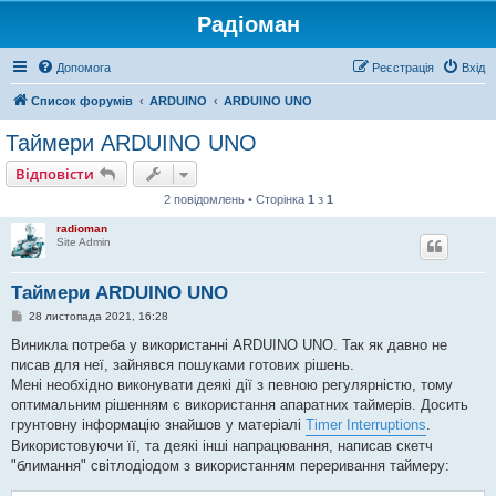
Радіоман
Допомога
Реєстрація
Вхід
Список форумів
ARDUINO
ARDUINO UNO
Таймери ARDUINO UNO
Відповісти
2 повідомлень • Сторінка
1
з
1
radioman
Site Admin
Таймери ARDUINO UNO
П
28 листопада 2021, 16:28
о
в
Виникла потреба у використанні ARDUINO UNO. Так як давно не
і
писав для неї, зайнявся пошуками готових рішень.
д
о
Мені необхідно виконувати деякі дії з певною регулярністю, тому
м
оптимальним рішенням є використання апаратних таймерів. Досить
л
е
грунтовну інформацію знайшов у матеріалі
Timer Interruptions
.
н
Використовуючи її, та деякі інші напрацювання, написав скетч
н
я
"блимання" світлодіодом з використанням переривання таймеру: