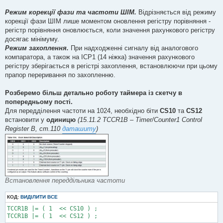
Режим корекції фази та частоти ШІМ.
Відрізняється від режиму
корекції фази ШІМ лише моментом оновлення регістру порівняння -
регістр порівняння оновлюється, коли значення рахункового регістру
досягає мінімуму.
Режим захоплення.
При надходженні сигналу від аналогового
компаратора, а також на ICP1 (14 ніжка) значення рахункового
регістру зберігається в регістрі захоплення, встановлюючи при цьому
прапор переривання по захопленню.
Розберемо більш детально роботу таймера із скетчу в
попередньому пості.
Для передділення частоти на 1024, необхідно біти
CS10
та
CS12
встановити у
одиницю
(15.11.2 TCCR1B – Timer/Counter1 Control
Register B, ст.110
даташиту
)
Встановлення переддільника частоти
КОД:
ВИДІЛИТИ ВСЕ
TCCR1B |= ( 1  << CS10 ) ;   

TCCR1B |= ( 1  << CS12 ) ;