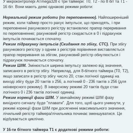
У мікроконтролері ATmega328 є три таймери: T0, T2 - по 8 біт та T1 -
д
ISR ( TIMER1_COMPA_vect )       // Викликається ISR (TIMER1_OV
о
16 біт. Вони мають деякі однакові режими роботи:
{

м
л
  A_STATE = !A_STATE;           // Інвертуємо статус світлодіо
е
Нормальний режим роботи (по переповненню).
Найпоширеніший
  digitalWrite(13, A_STATE);    // Виводимо нове значення на 1
н
режим, коли таймер просто рахує імпульси, що приходять, і при
н
я
переповненні рахункового регістру встановлює прапор переривання
по переповненню; рахунковий регістр скидається в 0 і підрахунок
імпульсів починається спочатку.
Режим підрахунку імпульсів (Скидання по збігу, CTC).
При збігу
рахункового регістру з одним з регістрів порівняння виставляється
прапор переривання за збігом, рахунковий регістр обнулюється і
підрахунок починається спочатку.
Режим ШІМ.
Змінюється ширина імпульсу залежно від значення,
записаного в регістр збігу. Наприклад, для 8-бітного таймера (T0, T2),
якщо записати в регістр збігу число 20, стан логічної одиниці на
виході збігу буде 20 тактів з 256, а логічний 0 - 236 тактів з 256 (для
неінверсного режиму). В інверсному режимі 20 тактів буде стан
логічного 0 і 236 тактів логічної одиниці.
Режим корекції фази ШІМ.
У звичайному режимі ШІМ фазу
вихідного сигналу буде "плавати". Для того, щоб цього уникнути, у
режимі корекції фази ШІМ при досягненні максимального значення,
лічильний регістр таймера/лічильника починає зменшуватися. Це
відбувається циклічно.
У 16-ти бітного таймера T1 є додаткові режими роботи: