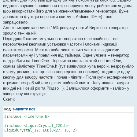
дисплеї, для чого ввів ще одну змінну і скоригував блок lcd. Заодно
видалив звукове сповіщення і «розвернув» логіку роботи світлодіода
щоб використати його для увімкнення/вимкнення генератора. Дуже
допомогла функція перевірки скетчу в Arduino IDE =) , все
запрацювало.
Але ж використано лише 15% ресурсу плати! Вирішено: генератор
зроблю теж на ній.
Підходящої схеми імпульсного генератора я не знайшов – всі
переобтяжені кнопками установки частоти і блоками індикації
(частотомірами). Мені ж треба лише кілька частот із заданими
параметрами ну і управління від таймера. Одне уяснив – генератор
слід робити на TimerOne. Перечитав кілька статей по TimerOne,
скачав бібліотеку TimerOne.h (тут виявилося купа версій, незрозуміло
в чому різниця, так що взяв «середню» по порядку), додав ще одну
кнопку для вибору частоти і почав «ліпити» Після купи експериментів
отримав незграбний але цілком робочий скетч. Часу пішло – акурат
вихідні на Новий рік та Різдво =). Залишилося оформити «залізо» у
завершену конструкцію.
Скетч:
КОД:
ВИДІЛИТИ ВСЕ
#include <TimerOne.h>

#include <LiquidCrystal_I2C.h>

LiquidCrystal_I2C LCD(0x27, 16, 2);
