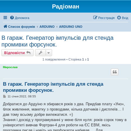
Радіоман
Допомога
Реєстрація
Вхід
Список форумів
ARDUINO
ARDUINO UNO
В гараж. Генератор імпульсів для стенда
промивки форсунок.
Відповісти
1 повідомлення • Сторінка
1
з
1
Мирослав
В гараж. Генератор імпульсів для стенда
промивки форсунок.
П
11 січня 2022, 08:55
о
в
Добратися до Ардуіно я збирався років з два. Придбав плату «Уно»,
і
блок живлення, макетку з проводами, кілька датчиків і дисплеїв… І
д
о
дав тому всьому добре вилежатися. =)
м
Знання і досвід у програмуванні у мене біля нуля: років сорок тому в
л
е
університеті вивчав Фортран-4 для роботи на ЄС ЕВМ, якісь
н
програмки писав і навіть на перфокарти набивав … Для