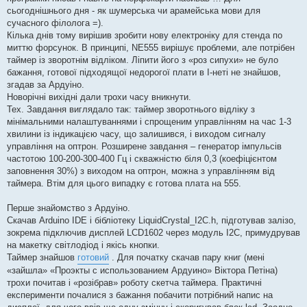
н
я
сьогоднішнього дня - як шумерська чи арамейська мови для
сучасного філолога =).
Кілька днів тому вирішив зробити нову електроніку для стенда по
миттю форсунок. В принципі, NE555 вирішує проблеми, але потрібен
таймер із зворотнім відліком. Ліпити його з «роз сипухи» не було
бажання, готової підходящої недорогої плати в І-неті не знайшов,
згадав за Ардуіно.
Новорічні вихідні дали трохи часу вникнути.
Тех. Завдання виглядало так: таймер зворотнього відліку з
мінімальними налаштуваннями і спрощеним управлінням на час 1-3
хвилини із індикацією часу, що залишився, і виходом сигналу
управління на оптрон. Розширене завдання – генератор імпульсів
частотою 100-200-300-400 Гц і скважністю біля 0,3 (коефіцієнтом
заповнення 30%) з виходом на оптрон, можна з управлінням від
таймера. Втім для цього випадку є готова плата на 555.
Перше знайомство з Ардуіно.
Скачав Arduino IDE і бібліотеку LiquidCrystal_I2C.h, підготував залізо,
зокрема підключив дисплей LCD1602 через модуль І2С, примудрував
на макетку світлодіод і якісь кнопки.
Таймер знайшов
готовий
. Для початку скачав пару книг (мені
«зайшла» «Проэкты с использованием Ардуино» Віктора Петіна)
трохи почитав і «розібрав» роботу скетча таймера. Практичні
експерименти почалися з бажання побачити потрібний напис на