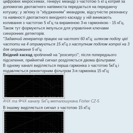
цифрових мікросхемах, генерує меандр з частотою 5 кГц котрий за
допомогою двотактного напівмоста передається на передаючу
котушку; у зв'язку із "збудженням" меандром, відсутністю резонансу
та наявності двотактного вихідного каскаду у ній виникають
коливання з частотою 5 кГц та вираженою 3-ю гармонікою - 15 кГц.
Також тут формуються імпульси для управління ключами
синхронних детекторів.
*Задаючий генератор працює на частоті 60 кГц; шляхом поділу цієї
частоти на 4 отримується 15 кГц з наступним поділом котрої на 3
для отримання 5 кГц.
Вхідний каскад
зроблений на "розсипусі"; після попереднього
підсилення, прийнятий сигнал розділяється двома фільтрами:
В одному каналі виділяється перша гармоніка з частотою 5кГц і
подавляється режекторним фільтром 3-я гармоніка 15 кГц:
АЧХ та ФЧХ каналу 5кГц металошукача Fisher CZ-5
В іншому виділяється сигнал з частотою 15 кГц: