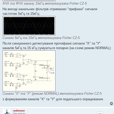
АЧХ та ФЧХ каналу 15кГц металошукача Fisher CZ-5
На виході канальних фільтрів отримаємо "прифазні" сигнали
частотою 5кГц та 15кГц:
Синали 5кГц та 15кГц металошукача Fisher CZ-5
Після синхронного детектування протифазні сигнали "Х" та "У"
каналів 5кГц та 15 кГц сумуються попарно (на схемі режим NORMAL):
Синали "Х" та "У" (режим NORMAL) металошукача Fisher CZ-5
з формуванням каналів "Х" та "У" для подальшого опрацювання.
radioman
Site Admin