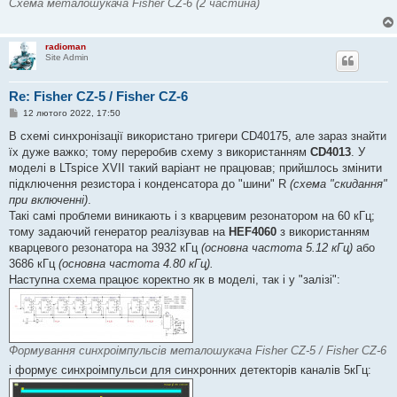
Схема металошукача Fisher CZ-6 (2 частина)
radioman
Site Admin
Re: Fisher CZ-5 / Fisher CZ-6
П
12 лютого 2022, 17:50
о
в
В схемі синхронізації використано тригери CD40175, але зараз знайти
і
їх дуже важко; тому переробив схему з використанням
CD4013
. У
д
о
моделі в LTspice XVII такий варіант не працював; прийшлось змінити
м
підключення резистора і конденсатора до "шини" R
(схема "скидання"
л
е
при включенні)
.
н
Такі самі проблеми виникають і з кварцевим резонатором на 60 кГц;
н
я
тому задаючий генератор реалізував на
HEF4060
з використанням
кварцевого резонатора на 3932 кГц
(основна частота 5.12 кГц)
або
3686 кГц
(основна частота 4.80 кГц).
Наступна схема працює коректно як в моделі, так і у "залізі":
Формування синхроімпульсів металошукача Fisher CZ-5 / Fisher CZ-6
і формує синхроімпульси для синхронних детекторів каналів 5кГц: