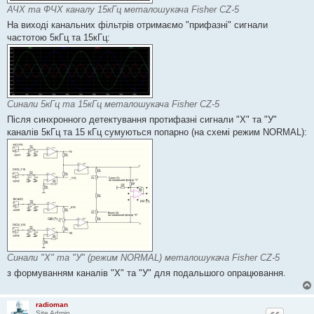
АЧХ та ФЧХ каналу 15кГц металошукача Fisher CZ-5
На виході канальних фільтрів отримаємо "прифазні" сигнали
частотою 5кГц та 15кГц:
Синали 5кГц та 15кГц металошукача Fisher CZ-5
Після синхронного детектування протифазні сигнали "Х" та "У"
каналів 5кГц та 15 кГц сумуються попарно (на схемі режим NORMAL):
Синали "Х" та "У" (режим NORMAL) металошукача Fisher CZ-5
з формуванням каналів "Х" та "У" для подальшого опрацювання.
radioman
Site Admin