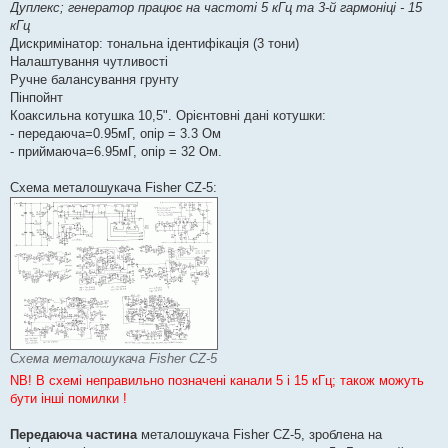
Дуплекс; генератор працює на частоті 5 кГц та 3-й гармоніці - 15
кГц
Дискримінатор: тональна ідентифікація (3 тони)
Налаштування чутливості
Ручне балансування грунту
Пінпойнт
Коаксильна котушка 10,5". Орієнтовні дані котушки:
- передаюча=0.95мГ, опір = 3.3 Ом
- приймаюча=6.95мГ, опір = 32 Ом.
Схема металошукача Fisher CZ-5:
Схема металошукача Fisher CZ-5
NB! В схемі неправильно позначені канали 5 і 15 кГц; також можуть
бути інші помилки !
Передаюча частина
металошукача Fisher CZ-5, зроблена на