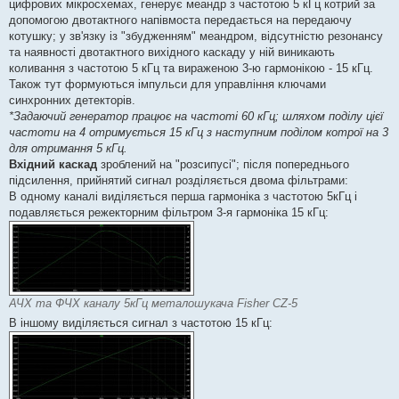
цифрових мікросхемах, генерує меандр з частотою 5 кГц котрий за
допомогою двотактного напівмоста передається на передаючу
котушку; у зв'язку із "збудженням" меандром, відсутністю резонансу
та наявності двотактного вихідного каскаду у ній виникають
коливання з частотою 5 кГц та вираженою 3-ю гармонікою - 15 кГц.
Також тут формуються імпульси для управління ключами
синхронних детекторів.
*Задаючий генератор працює на частоті 60 кГц; шляхом поділу цієї
частоти на 4 отримується 15 кГц з наступним поділом котрої на 3
для отримання 5 кГц.
Вхідний каскад
зроблений на "розсипусі"; після попереднього
підсилення, прийнятий сигнал розділяється двома фільтрами:
В одному каналі виділяється перша гармоніка з частотою 5кГц і
подавляється режекторним фільтром 3-я гармоніка 15 кГц:
АЧХ та ФЧХ каналу 5кГц металошукача Fisher CZ-5
В іншому виділяється сигнал з частотою 15 кГц: