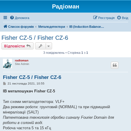
Радіоман
Допомога
Реєстрація
Вхід
Список форумів
Металодетектори
IB (Induction Balance) металодетектори
Fisher CZ-5 / Fisher CZ-6
Відповісти
3 повідомлень • Сторінка
1
з
1
radioman
Site Admin
Fisher CZ-5 / Fisher CZ-6
П
21 листопада 2021, 10:55
о
в
IB металошукач Fisher CZ-5
і
д
о
Тип схеми металодетектора: VLF+
м
Два режими роботи: грунтовий (NORMAL) та при підвищеній
л
е
мінералізації (SALT)
н
Патентована технологія обробки сигналу Fourier Domain для
н
я
роботи в солоній воді.
Робоча частота 5 та 15 кГц