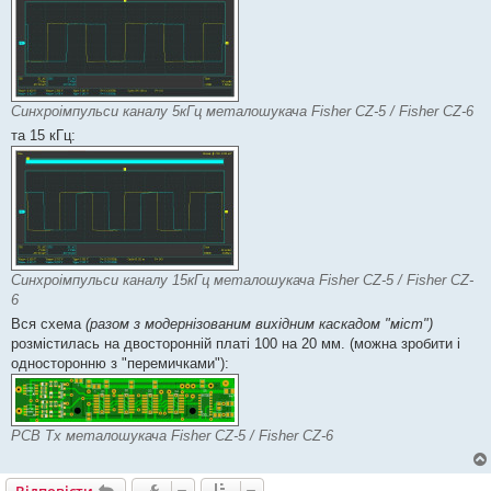
Синхроімпульси каналу 5кГц металошукача Fisher CZ-5 / Fisher CZ-6
та 15 кГц:
Синхроімпульси каналу 15кГц металошукача Fisher CZ-5 / Fisher CZ-
6
Вся схема
(разом з модернізованим вихідним каскадом "міст")
розмістилась на двосторонній платі 100 на 20 мм. (можна зробити і
односторонню з "перемичками"):
PCB Tx металошукача Fisher CZ-5 / Fisher CZ-6