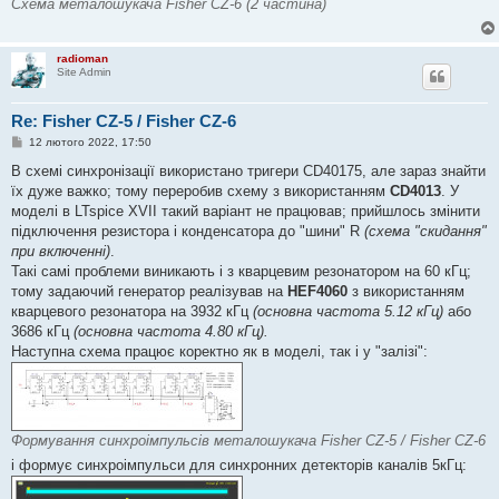
Схема металошукача Fisher CZ-6 (2 частина)
radioman
Site Admin
Re: Fisher CZ-5 / Fisher CZ-6
П
12 лютого 2022, 17:50
о
в
В схемі синхронізації використано тригери CD40175, але зараз знайти
і
їх дуже важко; тому переробив схему з використанням
CD4013
. У
д
о
моделі в LTspice XVII такий варіант не працював; прийшлось змінити
м
підключення резистора і конденсатора до "шини" R
(схема "скидання"
л
е
при включенні)
.
н
Такі самі проблеми виникають і з кварцевим резонатором на 60 кГц;
н
я
тому задаючий генератор реалізував на
HEF4060
з використанням
кварцевого резонатора на 3932 кГц
(основна частота 5.12 кГц)
або
3686 кГц
(основна частота 4.80 кГц).
Наступна схема працює коректно як в моделі, так і у "залізі":
Формування синхроімпульсів металошукача Fisher CZ-5 / Fisher CZ-6
і формує синхроімпульси для синхронних детекторів каналів 5кГц: