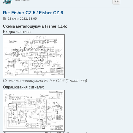
Re: Fisher CZ-5 / Fisher CZ-6
П
22 січня 2022, 18:05
о
в
Схема металошукача Fisher CZ-6:
і
Вхідна частина:
д
о
м
л
е
н
н
я
Схема металошукача Fisher CZ-6 (1 частина)
Опрацювання сигналу: