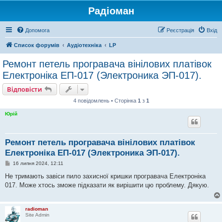
Радіоман
Допомога
Реєстрація
Вхід
Список форумів
Аудіотехніка
LP
Ремонт петель програвача вінілових платівок
Електроніка ЕП-017 (Электроника ЭП-017).
Відповісти
4 повідомлень • Сторінка
1
з
1
Юрій
Ремонт петель програвача вінілових платівок
Електроніка ЕП-017 (Электроника ЭП-017).
П
16 липня 2024, 12:11
о
в
Не тримають завіси пило захисної кришки програвача Електроніка
і
017. Може хтось зможе підказати як вирішити цю проблему. Дякую.
д
о
м
л
radioman
е
Site Admin
н