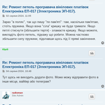
н
я
Re: Ремонт петель програвача вінілових платівок
Електроніка ЕП-017 (Электроника ЭП-017).
П
02 серпня 2024, 11:05
о
в
Зараз "в полях", так що пишу "по пам'яті": там, наскільки пам'ятаю,
і
стоїть пружина. Якщо вона "сіла" кришку не буде тримати. Якщо
д
о
петлі стиснути (збільшити тертя) - зламаєте кришку. Якщо можете,
м
викладіть фото петель, підкажу що робити. Можна частково
л
е
збільшити силу пружини, підклавши щось під її прямі закінчення.
н
н
я
Юрій
Re: Ремонт петель програвача вінілових платівок
Електроніка ЕП-017 (Электроника ЭП-017).
П
04 серпня 2024, 16:48
о
в
Тут щось не виходить додати фото. Може можу відправити фото в
і
інше місце, вайбер або телеграм?
д
о
м
л
radioman
е
Site Admin
н
н
я