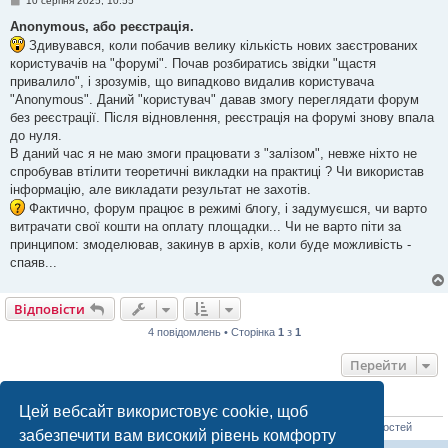
10 серпня 2025, 10:55
о
в
Anonymous, або реєстрація.
і
Здивувався, коли побачив велику кількість нових заєстрованих
д
о
користувачів на "форумі". Почав розбиратись звідки "щастя
м
привалило", і зрозумів, що випадково видалив користувача
л
е
"Anonymous". Даний "користувач" давав змогу переглядати форум
н
без реєстрації. Після відновлення, реєстрація на форумі знову впала
н
я
до нуля.
В даний час я не маю змоги працювати з "залізом", невже ніхто не
спробував втілити теоретичні викладки на практиці ? Чи використав
інформацію, але викладати результат не захотів.
Фактично, форум працює в режимі блогу, і задумуєшся, чи варто
витрачати свої кошти на оплату площадки... Чи не варто піти за
принципом: змоделював, закинув в архів, коли буде можливість -
спаяв...
Відповісти
4 повідомлень • Сторінка
1
з
1
Перейти
ХТО ЗАРАЗ ОНЛАЙН
Цей вебсайт використовує cookie, щоб
Зараз переглядають цей форум: Немає зареєстрованих користувачів і 0 гостей
забезпечити вам високий рівень комфорту