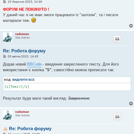
П
10 березня 2023, 14:46
о
в
ФОРУМ НЕ ПОКИНУТО !
і
У даний час я не маю змоги працювати із "залізом", та і писати
д
о
матеріали теж.
м
л
е
н
radioman
н
Site Admin
я
Re: Робота форуму
П
03 квітня 2023, 14:45
о
в
Додав новий
BBCode
- введення закресленого тексту. Для його
і
використання є кнопка
"S"
; самостійно можна прописати так:
д
о
м
КОД:
ВИДІЛИТИ ВСЕ
л
е
[s]Текст[/s]
н
н
я
Результат буде мати такий вигляд:
Закреслено
radioman
Site Admin
Re: Робота форуму
П