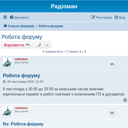
Радіоман
Допомога
Реєстрація
Вхід
Список форумів
Робота форуму
Робота форуму
Відповісти
4 повідомлень • Сторінка
1
з
1
radioman
Site Admin
Робота форуму
П
06 листопада 2020, 21:25
о
в
8 листопада з 20:00 до 20:30 за київським часом можливі
і
короткочасні перебої в роботі пов'язані з оновленням ПЗ в датацентрі.
д
о
м
л
radioman
е
Site Admin
н
н
я
Re: Робота форуму