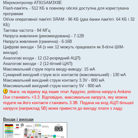
Мікроконтролер AT91SAM3X8E
Flash-пам'ять - 512 КБ в повному обсязі доступна для користувача
програмам
Об'єм оперативної пам'яті SRAM - 96 КБ (два банки пам'яті: 64 КБ і 32
КБ)
Тактова частота - 84 МГц
Напруга живлення (рекомендована) - 7-12В
Напруга живлення (гранична) - 6-16В
Цифрові виходи - 54 (з них 12 можуть працювати як 8-бітні ШІМ-
виходи)
Аналогові входи - 12 (12-розрядний АЦП)
Аналогові виходи - 2 (12-бітний ЦАП)
Максимальний струм порта вводу-виводу: 15 мА
Сумарний вихідний струм всіх контактів (максимальний) - 130 мА
Максимальний вихідний струм контакту 3.3V - 800 мА
Максимальний вихідний струм контакту 5V - 800 мА
Увага: на відміну від інших плат Ардуіно, робоча напруга Arduino
Due становить +3.3. Відповідно, максимальна напруга, яку можна
подати на його контакти становить 3.3В. Подача на вхід АЦП більшої
напруги (наприклад 5В) може привести до виходу плати з ладу.
Входи і виходи