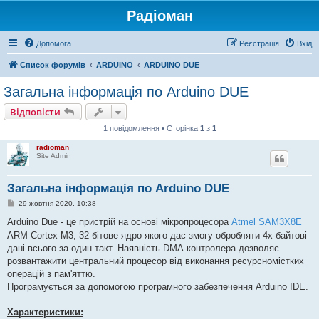
Радіоман
Допомога
Реєстрація
Вхід
Список форумів
ARDUINO
ARDUINO DUE
Загальна інформація по Arduino DUE
Відповісти
1 повідомлення • Сторінка
1
з
1
radioman
Site Admin
Загальна інформація по Arduino DUE
П
29 жовтня 2020, 10:38
о
в
Arduino Due - це пристрій на основі мікропроцесора
Atmel SAM3X8E
і
ARM Cortex-M3, 32-бітове ядро якого дає змогу обробляти 4х-байтові
д
о
дані всього за один такт. Наявність DMA-контролера дозволяє
м
розвантажити центральний процесор від виконання ресурсномістких
л
е
операцій з пам'яттю.
н
Програмується за допомогою програмного забезпечення Arduino IDE.
н
я
Характеристики: