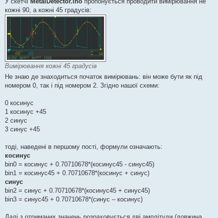
У скетчі
MetalDetector.ino
пропонується проводити вимірювання не
н
я
кожні 90, а кожні 45 градусів:
Вимірювання кожні 45 градусів
Не знаю де знаходиться початок вимірювань: він може бути як під
номером 0, так і під номером 2. Згідно нашої схеми:
0 косинус
1 косинус +45
2 синус
3 синус +45
тоді, наведені в першому пості, формули означають:
косинус
bin0 = косинус + 0.70710678*(косинус45 - синус45)
bin1 = косинус45 + 0.70710678*(косинус + синус)
синус
bin2 = синус + 0.70710678*(косинус45 + синус45)
bin3 = синус45 + 0.70710678*(синус – косинус)
Далі з отриманих значень розраховується дві амплітуди (довжина