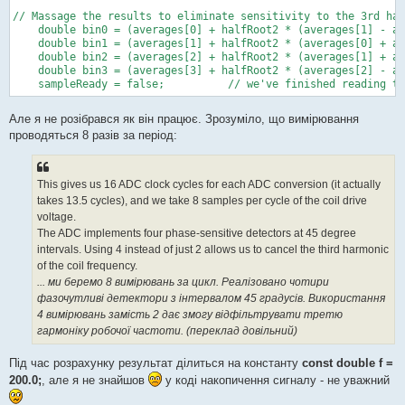
// Massage the results to eliminate sensitivity to the 3rd har
    double bin0 = (averages[0] + halfRoot2 * (averages[1] - av
    double bin1 = (averages[1] + halfRoot2 * (averages[0] + av
    double bin2 = (averages[2] + halfRoot2 * (averages[1] + av
    double bin3 = (averages[3] + halfRoot2 * (averages[2] - av
    sampleReady = false;          // we've finished reading t
Але я не розібрався як він працює. Зрозуміло, що вимірювання
проводяться 8 разів за період:
This gives us 16 ADC clock cycles for each ADC conversion (it actually
takes 13.5 cycles), and we take 8 samples per cycle of the coil drive
voltage.
The ADC implements four phase-sensitive detectors at 45 degree
intervals. Using 4 instead of just 2 allows us to cancel the third harmonic
of the coil frequency.
... ми беремо 8 вимірювань за цикл. Реалізовано чотири
фазочутливі детектори з інтервалом 45 градусів. Використання
4 вимірювань замість 2 дає змогу відфільтрувати третю
гармоніку робочої частоти. (переклад довільний)
Під час розрахунку результат ділиться на константу
const double f =
200.0;
, але я не знайшов
у коді накопичення сигналу - не уважний