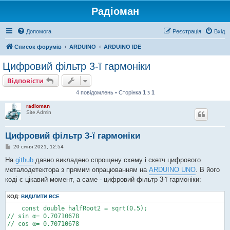
Радіоман
Допомога
Реєстрація
Вхід
Список форумів
ARDUINO
ARDUINO IDE
Цифровий фільтр 3-ї гармоніки
Відповісти
4 повідомлень • Сторінка
1
з
1
radioman
Site Admin
Цифровий фільтр 3-ї гармоніки
П
20 січня 2021, 12:54
о
в
На
github
давно викладено спрощену схему і скетч цифрового
і
металодетектора з прямим опрацюванням на
ARDUINO UNO
. В його
д
о
коді є цікавий момент, а саме - цифровий фільтр 3-ї гармоніки:
м
л
е
КОД:
ВИДІЛИТИ ВСЕ
н
    const double halfRoot2 = sqrt(0.5);

н
я
// sin α= 0.70710678

// cos α= 0.70710678
