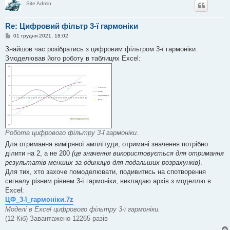
Site Admin
Re: Цифровий фільтр 3-ї гармоніки
П
01 грудня 2021, 18:02
о
в
Знайшов час розібратись з цифровим фільтром 3-ї гармоніки.
і
Змоделював його роботу в таблицях Excel:
д
о
м
л
е
н
н
я
Робота цифрового фільтру 3-ї гармоніки.
Для отримання виміряної амплітуди, отримані значення потрібно
ділити на 2, а не 200
(це значення використовується для отримання
результатів менших за одиницю для подальших розрахунків)
.
Для тих, хто захоче помоделювати, подивитись на спотворення
сигналу різним рівнем 3-ї гармоніки, викладаю архів з моделлю в
Excel:
ЦФ_3-ї_гармоніки.7z
Моделі в Excel цифрового фільтру 3-ї гармоніки.
(12 Кіб) Завантажено 12265 разів