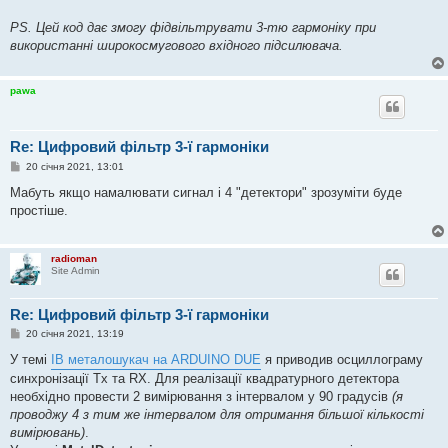
PS. Цей код дає змогу фідвільтрувати 3-тю гармоніку при
використанні широкосмугового вхідного підсилювача.
pawa
Re: Цифровий фільтр 3-ї гармоніки
П
20 січня 2021, 13:01
о
в
Мабуть якщо намалювати сигнал і 4 "детектори" зрозуміти буде
і
простіше.
д
о
м
л
radioman
е
Site Admin
н
н
я
Re: Цифровий фільтр 3-ї гармоніки
П
20 січня 2021, 13:19
о
в
У темі
IB металошукач на ARDUINO DUE
я приводив осциллограму
і
синхронізації Tx та RX. Для реалізації квадратурного детектора
д
о
необхідно провести 2 вимірювання з інтервалом у 90 градусів
(я
м
проводжу 4 з тим же інтервалом для отримання більшої кількості
л
е
вимірювань)
.
н