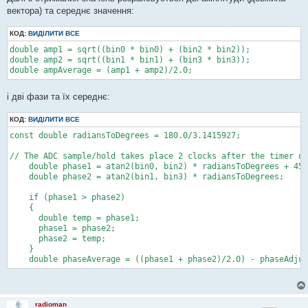
вектора) та середнє значення:
КОД:
ВИДІЛИТИ ВСЕ
double amp1 = sqrt((bin0 * bin0) + (bin2 * bin2));

double amp2 = sqrt((bin1 * bin1) + (bin3 * bin3));

і дві фази та їх середнє:
КОД:
ВИДІЛИТИ ВСЕ
const double radiansToDegrees = 180.0/3.1415927;

// The ADC sample/hold takes place 2 clocks after the timer ov
    double phase1 = atan2(bin0, bin2) * radiansToDegrees + 45.
    double phase2 = atan2(bin1, bin3) * radiansToDegrees;

    if (phase1 > phase2)

    {

      double temp = phase1;

      phase1 = phase2;

      phase2 = temp;

    }

    double phaseAverage = ((phase1 + phase2)/2.0) - phaseAdjus
radioman